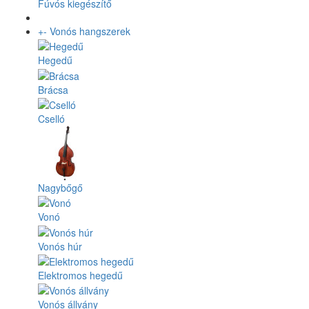
Fúvós kiegészítő
+
-
Vonós hangszerek
Hegedű
Brácsa
Cselló
Nagybőgő
Vonó
Vonós húr
Elektromos hegedű
Vonós állvány