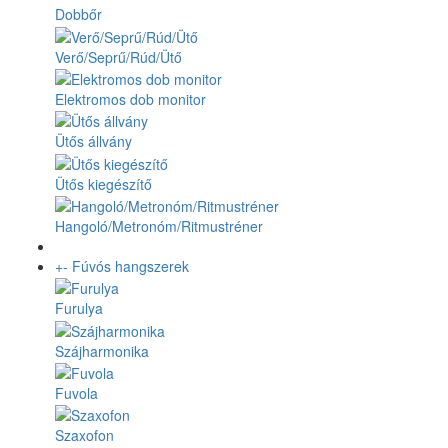
Dobbőr
Verő/Seprű/Rúd/Ütő
Elektromos dob monitor
Ütős állvány
Ütős kiegészítő
Hangoló/Metronóm/Ritmustréner
+
-
Fúvós hangszerek
Furulya
Szájharmonika
Fuvola
Szaxofon