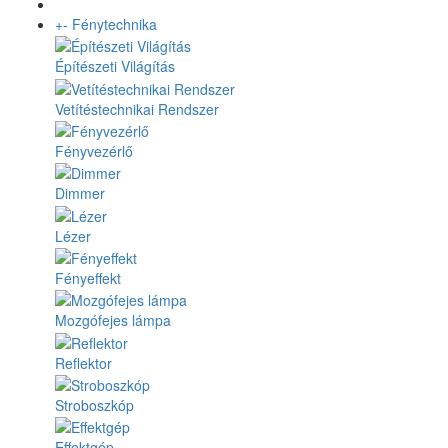
+
-
Fénytechnika
Építészeti Világítás
Vetítéstechnikai Rendszer
Fényvezérlő
Dimmer
Lézer
Fényeffekt
Mozgófejes lámpa
Reflektor
Stroboszkóp
Effektgép