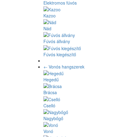
Elektromos fúvós
Kazoo
Nád
Fúvós állvány
Fúvós kiegészítő
+
-
Vonós hangszerek
Hegedű
Brácsa
Cselló
Nagybőgő
Vonó