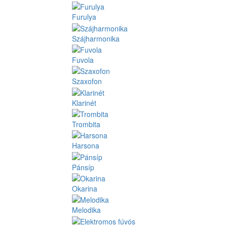
Furulya
Szájharmonika
Fuvola
Szaxofon
Klarinét
Trombita
Harsona
Pánsíp
Okarina
Melodika