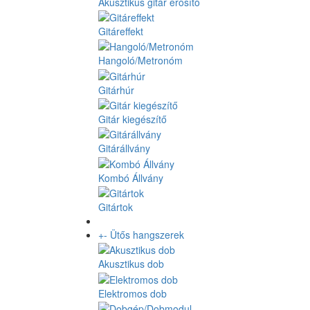
Akusztikus gitár erősítő
Gitáreffekt
Hangoló/Metronóm
Gitárhúr
Gitár kiegészítő
Gitárállvány
Kombó Állvány
Gitártok
+
-
Ütős hangszerek
Akusztikus dob
Elektromos dob