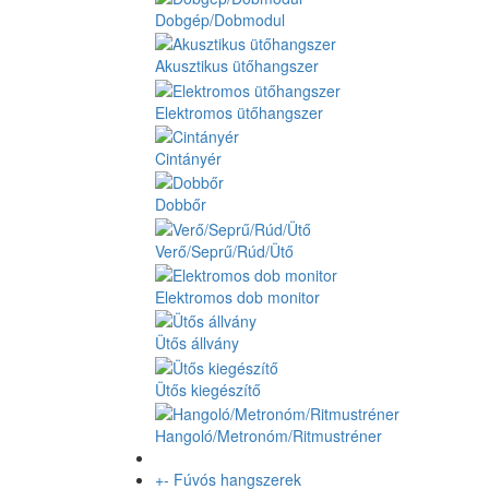
Dobgép/Dobmodul
Akusztikus ütőhangszer
Elektromos ütőhangszer
Cintányér
Dobbőr
Verő/Seprű/Rúd/Ütő
Elektromos dob monitor
Ütős állvány
Ütős kiegészítő
Hangoló/Metronóm/Ritmustréner
+
-
Fúvós hangszerek