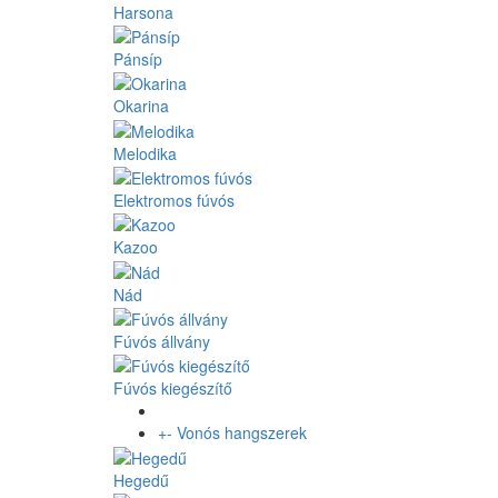
Harsona
Pánsíp
Okarina
Melodika
Elektromos fúvós
Kazoo
Nád
Fúvós állvány
Fúvós kiegészítő
+
-
Vonós hangszerek
Hegedű