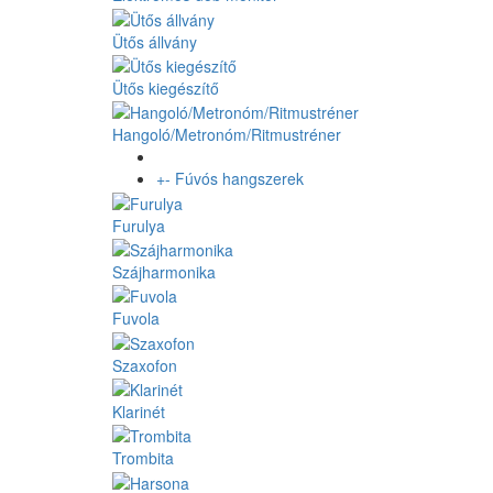
Ütős állvány
Ütős kiegészítő
Hangoló/Metronóm/Ritmustréner
+
-
Fúvós hangszerek
Furulya
Szájharmonika
Fuvola
Szaxofon
Klarinét
Trombita