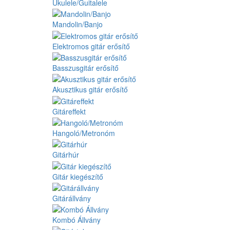
Ukulele/Guitalele
Mandolin/Banjo
Elektromos gitár erősítő
Basszusgitár erősítő
Akusztikus gitár erősítő
Gitáreffekt
Hangoló/Metronóm
Gitárhúr
Gitár kiegészítő
Gitárállvány
Kombó Állvány