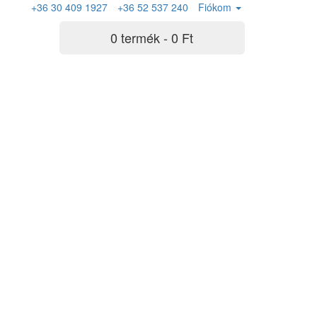
+36 30 409 1927
+36 52 537 240
Fiókom
0 termék - 0 Ft