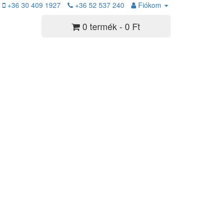
+36 30 409 1927
+36 52 537 240
Fiókom
0 termék - 0 Ft