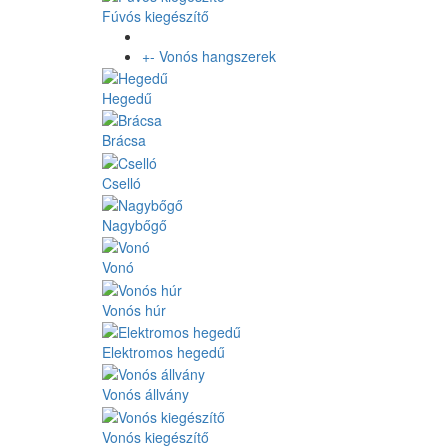
Fúvós kiegészítő
+
-
Vonós hangszerek
Hegedű
Brácsa
Cselló
Nagybőgő
Vonó
Vonós húr
Elektromos hegedű
Vonós állvány
Vonós kiegészítő