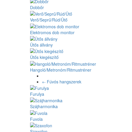
Dobbőr
Verő/Seprű/Rúd/Ütő
Elektromos dob monitor
Ütős állvány
Ütős kiegészítő
Hangoló/Metronóm/Ritmustréner
+
-
Fúvós hangszerek
Furulya
Szájharmonika
Fuvola
Szaxofon