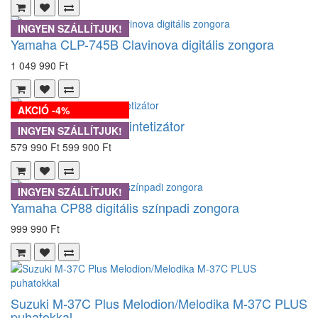
INGYEN SZÁLLÍTJUK!
Yamaha CLP-745B Clavinova digitális zongora
1 049 990 Ft
AKCIÓ -4%
Yamaha MODX6+ szintetizátor
INGYEN SZÁLLÍTJUK!
579 990 Ft
599 900 Ft
INGYEN SZÁLLÍTJUK!
Yamaha CP88 digitális színpadi zongora
999 990 Ft
Suzuki M-37C Plus Melodion/Melodika M-37C PLUS
puhatokkal