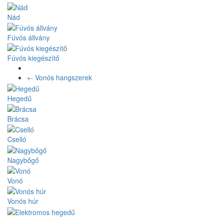
Nád
Fúvós állvány
Fúvós kiegészítő
+
-
Vonós hangszerek
Hegedű
Brácsa
Cselló
Nagybőgő
Vonó
Vonós húr