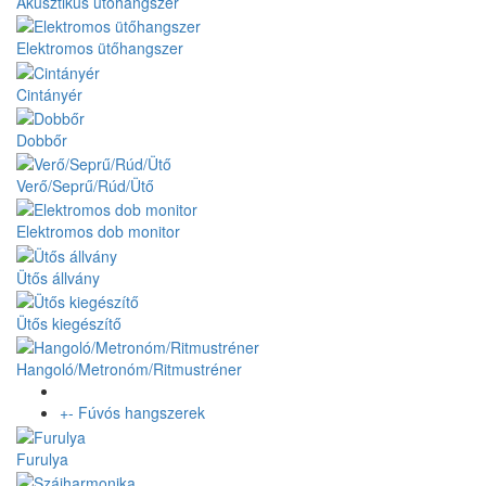
Akusztikus ütőhangszer
Elektromos ütőhangszer
Cintányér
Dobbőr
Verő/Seprű/Rúd/Ütő
Elektromos dob monitor
Ütős állvány
Ütős kiegészítő
Hangoló/Metronóm/Ritmustréner
+
-
Fúvós hangszerek
Furulya