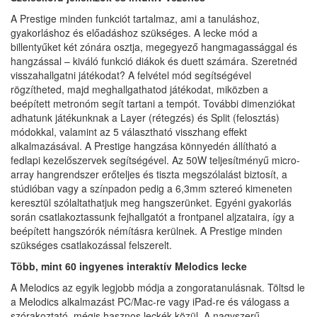
A Prestige minden funkciót tartalmaz, ami a tanuláshoz,
gyakorláshoz és előadáshoz szükséges. A lecke mód a
billentyűket két zónára osztja, megegyező hangmagassággal és
hangzással – kiváló funkció diákok és duett számára. Szeretnéd
visszahallgatni játékodat? A felvétel mód segítségével
rögzítheted, majd meghallgathatod játékodat, miközben a
beépített metronóm segít tartani a tempót. További dimenziókat
adhatunk játékunknak a Layer (rétegzés) és Split (felosztás)
módokkal, valamint az 5 választható visszhang effekt
alkalmazásával. A Prestige hangzása könnyedén állítható a
fedlapi kezelőszervek segítségével. Az 50W teljesítményű micro-
array hangrendszer erőteljes és tiszta megszólalást biztosít, a
stúdióban vagy a színpadon pedig a 6,3mm sztereó kimeneten
keresztül szólaltathatjuk meg hangszerünket. Egyéni gyakorlás
során csatlakoztassunk fejhallgatót a frontpanel aljzataira, így a
beépített hangszórók némításra kerülnek. A Prestige minden
szükséges csatlakozással felszerelt.
Több, mint 60 ingyenes interaktív Melodics lecke
A Melodics az egyik legjobb módja a zongoratanulásnak. Töltsd le
a Melodics alkalmazást PC/Mac-re vagy iPad-re és válogass a
szórakoztató, mégis hasznos leckék közül. A nagyszerű