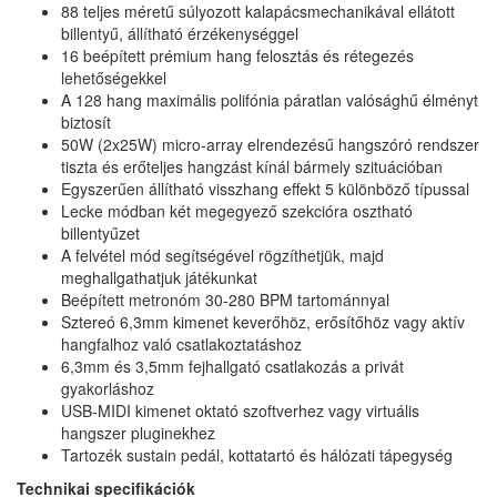
88 teljes méretű súlyozott kalapácsmechanikával ellátott
billentyű, állítható érzékenységgel
16 beépített prémium hang felosztás és rétegezés
lehetőségekkel
A 128 hang maximális polifónia páratlan valósághű élményt
biztosít
50W (2x25W) micro-array elrendezésű hangszóró rendszer
tiszta és erőteljes hangzást kínál bármely szituációban
Egyszerűen állítható visszhang effekt 5 különböző típussal
Lecke módban két megegyező szekcióra osztható
billentyűzet
A felvétel mód segítségével rögzíthetjük, majd
meghallgathatjuk játékunkat
Beépített metronóm 30-280 BPM tartománnyal
Sztereó 6,3mm kimenet keverőhöz, erősítőhöz vagy aktív
hangfalhoz való csatlakoztatáshoz
6,3mm és 3,5mm fejhallgató csatlakozás a privát
gyakorláshoz
USB-MIDI kimenet oktató szoftverhez vagy virtuális
hangszer pluginekhez
Tartozék sustain pedál, kottatartó és hálózati tápegység
Technikai specifikációk