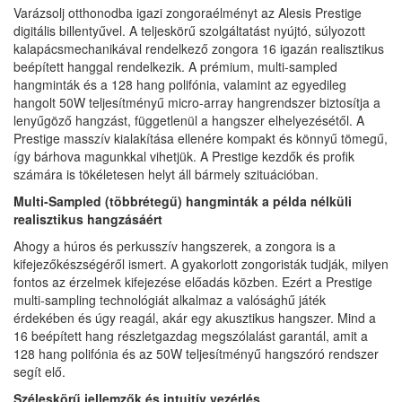
Varázsolj otthonodba igazi zongoraélményt az Alesis Prestige
digitális billentyűvel. A teljeskörű szolgáltatást nyújtó, súlyozott
kalapácsmechanikával rendelkező zongora 16 igazán realisztikus
beépített hanggal rendelkezik. A prémium, multi-sampled
hangminták és a 128 hang polifónia, valamint az egyedileg
hangolt 50W teljesítményű micro-array hangrendszer biztosítja a
lenyűgöző hangzást, függetlenül a hangszer elhelyezésétől. A
Prestige masszív kialakítása ellenére kompakt és könnyű tömegű,
így bárhova magunkkal vihetjük. A Prestige kezdők és profik
számára is tökéletesen helyt áll bármely szituációban.
Multi-Sampled (többrétegű) hangminták a példa nélküli
realisztikus hangzásáért
Ahogy a húros és perkusszív hangszerek, a zongora is a
kifejezőkészségéről ismert. A gyakorlott zongoristák tudják, milyen
fontos az érzelmek kifejezése előadás közben. Ezért a Prestige
multi-sampling technológiát alkalmaz a valósághű játék
érdekében és úgy reagál, akár egy akusztikus hangszer. Mind a
16 beépített hang részletgazdag megszólalást garantál, amit a
128 hang polifónia és az 50W teljesítményű hangszóró rendszer
segít elő.
Széleskörű jellemzők és intuitív vezérlés