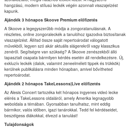
hangzású, modern stílusú leckék végén azonnali visszajelzést
kapunk.
Ajándék 3 hónapos Skoove Premium előfizetés
A Skoove a legegyszerűbb módja a zongoratanulásnak. A
részletes, online zongoraleckék a tanulóhoz igazodva biztosítanak
visszajelzést. Állítsd össze saját repertoárodat válogatott
művekből, legyen szó akár aktuális slágerekről vagy klasszikus
zenéről. Segítségre van szükség? A Skoove zenészekből álló
tapasztalt csapata bármilyen kérdés esetén áll rendelkezésre. Új,
exkluzív leckék (dalok, valamint zeneelméleti tippek és trükkök)
kerülnek publikálásra minden hónapban, amivel bővítheted
repertoárodat.
Ajándék 2 hónapos TakeLessons|Live előfizetés
Az Alesis Concert tartozéka két hónapos ingyenes videó lecke
elérés a TakeLessons oldaláról, amely Amerika legnagyobb
weboldala a témában. Gyorsabban tanulhatsz, mint eddig
bármikor, valós időben, igazi tanárokkal. Tedd fel kérdéseidet,
beszélgess diákokkal, élvezd a tanulást!
Tulajdonságok