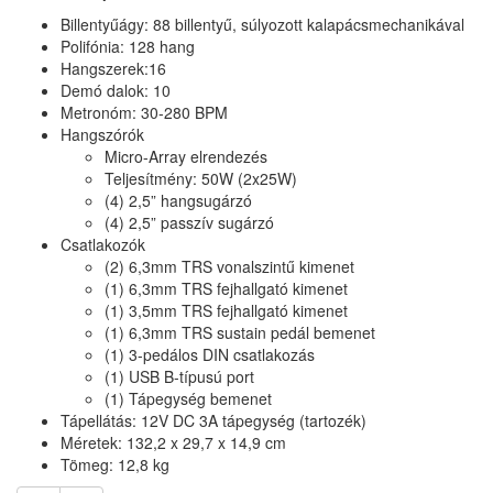
Billentyűágy: 88 billentyű, súlyozott kalapácsmechanikával
Polifónia: 128 hang
Hangszerek:16
Demó dalok: 10
Metronóm: 30-280 BPM
Hangszórók
Micro-Array elrendezés
Teljesítmény: 50W (2x25W)
(4) 2,5” hangsugárzó
(4) 2,5” passzív sugárzó
Csatlakozók
(2) 6,3mm TRS vonalszintű kimenet
(1) 6,3mm TRS fejhallgató kimenet
(1) 3,5mm TRS fejhallgató kimenet
(1) 6,3mm TRS sustain pedál bemenet
(1) 3-pedálos DIN csatlakozás
(1) USB B-típusú port
(1) Tápegység bemenet
Tápellátás: 12V DC 3A tápegység (tartozék)
Méretek: 132,2 x 29,7 x 14,9 cm
Tömeg: 12,8 kg