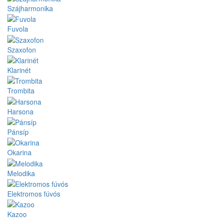
Szájharmonika
Fuvola
Szaxofon
Klarinét
Trombita
Harsona
Pánsíp
Okarina
Melodika
Elektromos fúvós
Kazoo