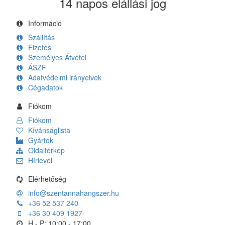
14 napos elállási jog
Információ
Szállítás
Fizetés
Személyes Átvétel
ÁSZF
Adatvédelmi irányelvek
Cégadatok
Fiókom
Fiókom
Kívánságlista
Gyártók
Oldaltérkép
Hírlevél
Elérhetőség
info@szentannahangszer.hu
+36 52 537 240
+36 30 409 1927
H - P: 10:00 - 17:00