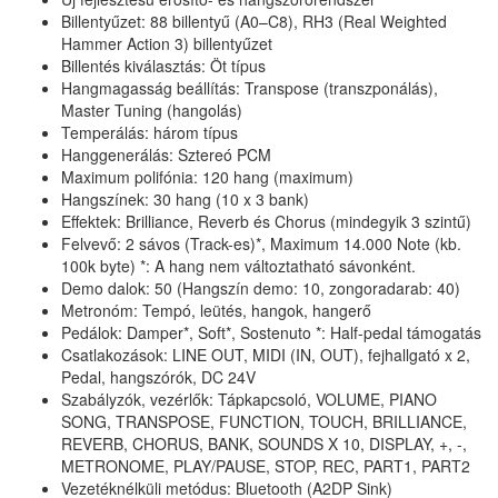
Billentyűzet: 88 billentyű (A0–C8), RH3 (Real Weighted
Hammer Action 3) billentyűzet
Billentés kiválasztás: Öt típus
Hangmagasság beállítás: Transpose (transzponálás),
Master Tuning (hangolás)
Temperálás: három típus
Hanggenerálás: Sztereó PCM
Maximum polifónia: 120 hang (maximum)
Hangszínek: 30 hang (10 x 3 bank)
Effektek: Brilliance, Reverb és Chorus (mindegyik 3 szintű)
Felvevő: 2 sávos (Track-es)*, Maximum 14.000 Note (kb.
100k byte) *: A hang nem változtatható sávonként.
Demo dalok: 50 (Hangszín demo: 10, zongoradarab: 40)
Metronóm: Tempó, leütés, hangok, hangerő
Pedálok: Damper*, Soft*, Sostenuto *: Half-pedal támogatás
Csatlakozások: LINE OUT, MIDI (IN, OUT), fejhallgató x 2,
Pedal, hangszórók, DC 24V
Szabályzók, vezérlők: Tápkapcsoló, VOLUME, PIANO
SONG, TRANSPOSE, FUNCTION, TOUCH, BRILLIANCE,
REVERB, CHORUS, BANK, SOUNDS X 10, DISPLAY, +, -,
METRONOME, PLAY/PAUSE, STOP, REC, PART1, PART2
Vezetéknélküli metódus: Bluetooth (A2DP Sink)