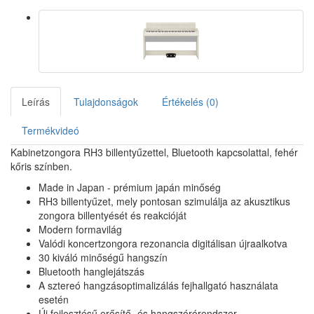
Leírás
Tulajdonságok
Értékelés (0)
Termékvideó
Kabinetzongora RH3 billentyűzettel, Bluetooth kapcsolattal, fehér
kőris színben.
Made in Japan - prémium japán minőség
RH3 billentyűzet, mely pontosan szimulálja az akusztikus
zongora billentyését és reakcióját
Modern formavilág
Valódi koncertzongora rezonancia digitálisan újraalkotva
30 kiváló minőségű hangszín
Bluetooth hanglejátszás
A sztereó hangzásoptimalizálás fejhallgató használata
esetén
Új fejlesztésű erősítő- és hangszórórendszer