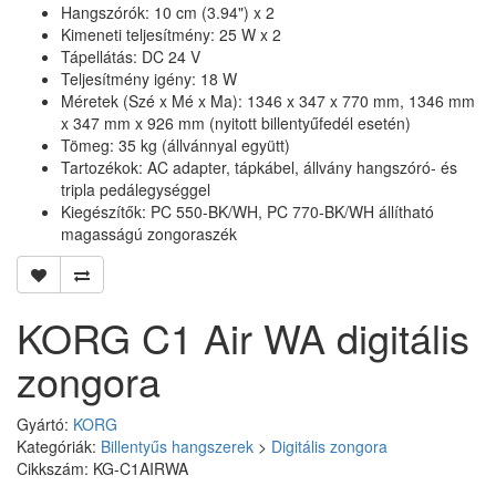
Hangszórók: 10 cm (3.94") x 2
Kimeneti teljesítmény: 25 W x 2
Tápellátás: DC 24 V
Teljesítmény igény: 18 W
Méretek (Szé x Mé x Ma): 1346 x 347 x 770 mm, 1346 mm
x 347 mm x 926 mm (nyitott billentyűfedél esetén)
Tömeg: 35 kg (állvánnyal együtt)
Tartozékok: AC adapter, tápkábel, állvány hangszóró- és
tripla pedálegységgel
Kiegészítők: PC 550-BK/WH, PC 770-BK/WH állítható
magasságú zongoraszék
KORG C1 Air WA digitális
zongora
Gyártó:
KORG
Kategóriák:
Billentyűs hangszerek
>
Digitális zongora
Cikkszám: KG-C1AIRWA