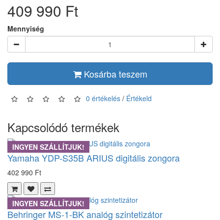
409 990 Ft
Mennyiség
Kosárba teszem
0 értékelés
/
Értékeld
Kapcsolódó termékek
INGYEN SZÁLLÍTJUK!
Yamaha YDP-S35B ARIUS digitális zongora
402 990 Ft
INGYEN SZÁLLÍTJUK!
Behringer MS-1-BK analóg szintetizátor