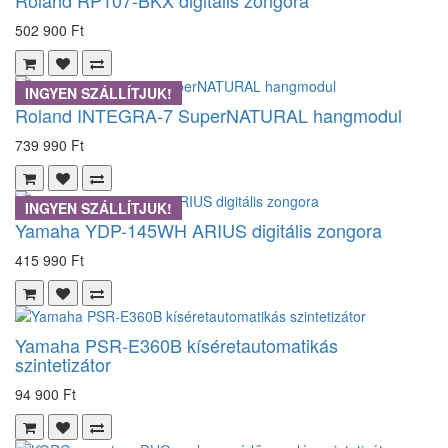
502 900 Ft
INGYEN SZÁLLÍTJUK!
Roland INTEGRA-7 SuperNATURAL hangmodul
739 990 Ft
INGYEN SZÁLLÍTJUK!
Yamaha YDP-145WH ARIUS digitális zongora
415 990 Ft
Yamaha PSR-E360B kíséretautomatikás
szintetizátor
94 900 Ft