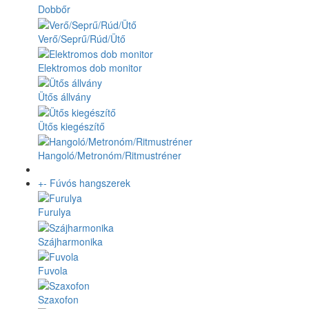
Dobbőr
Verő/Seprű/Rúd/Ütő
Elektromos dob monitor
Ütős állvány
Ütős kiegészítő
Hangoló/Metronóm/Ritmustréner
+
-
Fúvós hangszerek
Furulya
Szájharmonika
Fuvola
Szaxofon