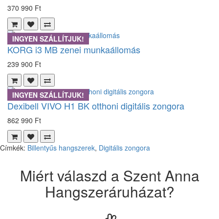
370 990 Ft
INGYEN SZÁLLÍTJUK!
KORG i3 MB zenei munkaállomás
239 900 Ft
INGYEN SZÁLLÍTJUK!
Dexibell VIVO H1 BK otthoni digitális zongora
862 990 Ft
Címkék:
Billentyűs hangszerek
,
Digitális zongora
Miért válaszd a Szent Anna
Hangszeráruházat?