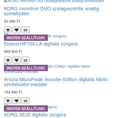
KORG monotron DUO szalagvezérlős analóg
szintetizátor
22 990 Ft
INGYEN SZÁLLÍTJUK!
Roland HP704-LA digitális zongora
999 900 Ft
INGYEN SZÁLLÍTJUK!
Arturia MicroFreak Vocoder Edition digitális hibrid
szintetizátor/vokóder
154 990 Ft
INGYEN SZÁLLÍTJUK!
KORG XE20 digitális zongora