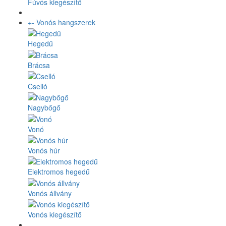
Fúvós kiegészítő
+
-
Vonós hangszerek
Hegedű
Brácsa
Cselló
Nagybőgő
Vonó
Vonós húr
Elektromos hegedű
Vonós állvány
Vonós kiegészítő