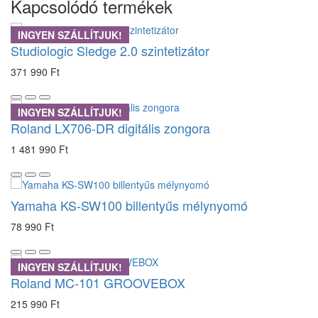
Kapcsolódó termékek
INGYEN SZÁLLÍTJUK!
Studiologic Sledge 2.0 szintetizátor
371 990 Ft
INGYEN SZÁLLÍTJUK!
Roland LX706-DR digitális zongora
1 481 990 Ft
Yamaha KS-SW100 billentyűs mélynyomó
78 990 Ft
INGYEN SZÁLLÍTJUK!
Roland MC-101 GROOVEBOX
215 990 Ft