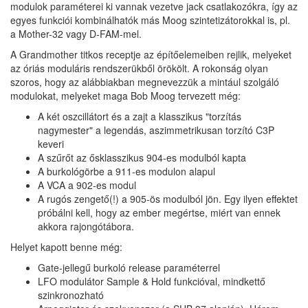
modulok paraméterei ki vannak vezetve jack csatlakozókra, így az
egyes funkciói kombinálhatók más Moog szintetizátorokkal is, pl.
a Mother-32 vagy D-FAM-mel.
A Grandmother titkos receptje az építőelemeiben rejlik, melyeket
az óriás moduláris rendszerükből örökölt. A rokonság olyan
szoros, hogy az alábbiakban megnevezzük a mintául szolgáló
modulokat, melyeket maga Bob Moog tervezett még:
A két oszcillátort és a zajt a klasszikus "torzítás
nagymester" a legendás, aszimmetrikusan torzító C3P
keveri
A szűrőt az ősklasszikus 904-es modulból kapta
A burkológörbe a 911-es modulon alapul
A VCA a 902-es modul
A rugós zengető(!) a 905-ös modulból jön. Egy ilyen effektet
próbálni kell, hogy az ember megértse, miért van ennek
akkora rajongótábora.
Helyet kapott benne még:
Gate-jellegű burkoló release paraméterrel
LFO modulátor Sample & Hold funkcióval, mindkettő
szinkronozható