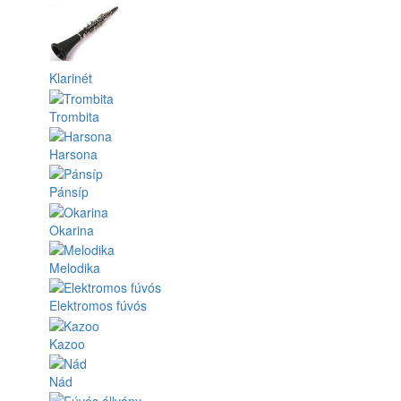
Klarinét
Trombita
Harsona
Pánsíp
Okarina
Melodika
Elektromos fúvós
Kazoo
Nád