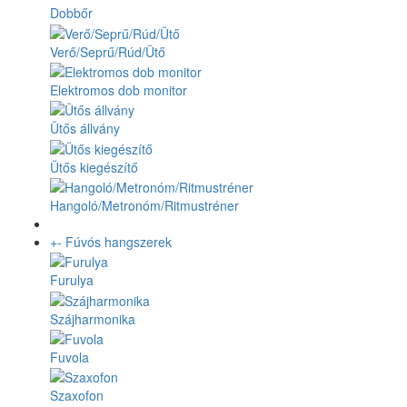
Dobbőr
Verő/Seprű/Rúd/Ütő
Elektromos dob monitor
Ütős állvány
Ütős kiegészítő
Hangoló/Metronóm/Ritmustréner
+
-
Fúvós hangszerek
Furulya
Szájharmonika
Fuvola
Szaxofon