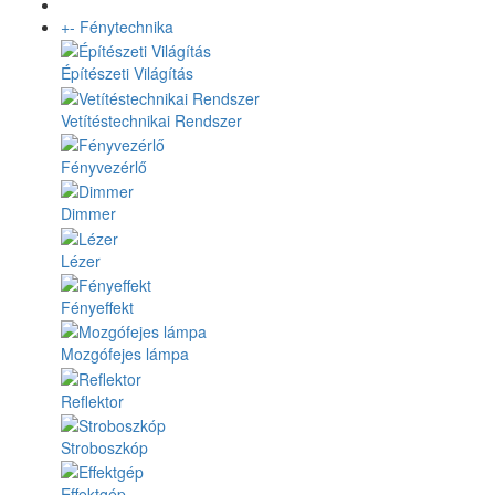
+
-
Fénytechnika
Építészeti Világítás
Vetítéstechnikai Rendszer
Fényvezérlő
Dimmer
Lézer
Fényeffekt
Mozgófejes lámpa
Reflektor
Stroboszkóp
Effektgép