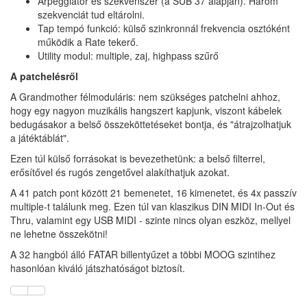
Arpeggiator és szekvenszer (a SUB 37 alapján). Három
szekvenciát tud eltárolni.
Tap tempó funkció: külső szinkronnál frekvencia osztóként
működik a Rate tekerő.
Utility modul: multiple, zaj, highpass szűrő
A patchelésről
A Grandmother félmoduláris: nem szükséges patchelni ahhoz,
hogy egy nagyon muzikális hangszert kapjunk, viszont kábelek
bedugásakor a belső összeköttetéseket bontja, és "átrajzolhatjuk
a játéktáblát".
Ezen túl külső forrásokat is bevezethetünk: a belső filterrel,
erősítővel és rugós zengetővel alakíthatjuk azokat.
A 41 patch pont között 21 bemenetet, 16 kimenetet, és 4x passzív
multiple-t találunk meg. Ezen túl van klaszikus DIN MIDI In-Out és
Thru, valamint egy USB MIDI - szinte nincs olyan eszköz, mellyel
ne lehetne összekötni!
A 32 hangból álló FATAR billentyűzet a többi MOOG szintihez
hasonlóan kiváló játszhatóságot biztosít.