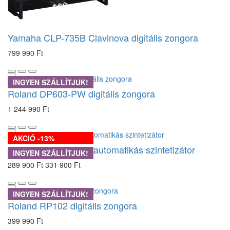
Yamaha CLP-735B Clavinova digitális zongora
799 990 Ft
INGYEN SZÁLLÍTJUK!
Roland DP603-PW digitális zongora
1 244 990 Ft
AKCIÓ -13%
KORG Pa300 kíséretautomatikás szintetizátor
INGYEN SZÁLLÍTJUK!
289 900 Ft
331 900 Ft
INGYEN SZÁLLÍTJUK!
Roland RP102 digitális zongora
399 990 Ft