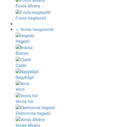
Fúvós állvány
Fúvós kiegészítő
+
-
Vonós hangszerek
Hegedű
Brácsa
Cselló
Nagybőgő
Vonó
Vonós húr
Elektromos hegedű
Vonós állvány