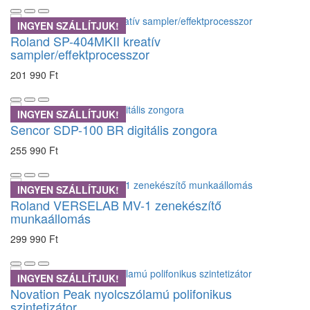
INGYEN SZÁLLÍTJUK!
Roland SP-404MKII kreatív
sampler/effektprocesszor
201 990 Ft
INGYEN SZÁLLÍTJUK!
Sencor SDP-100 BR digitális zongora
255 990 Ft
INGYEN SZÁLLÍTJUK!
Roland VERSELAB MV-1 zenekészítő
munkaállomás
299 990 Ft
INGYEN SZÁLLÍTJUK!
Novation Peak nyolcszólamú polifonikus
szintetizátor