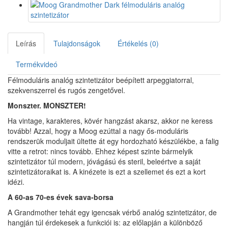
Leírás
Tulajdonságok
Értékelés (0)
Termékvideó
Félmoduláris analóg szintetizátor beépített arpeggiatorral,
szekvenszerrel és rugós zengetővel.
Monszter. MONSZTER!
Ha vintage, karakteres, kövér hangzást akarsz, akkor ne keress
tovább! Azzal, hogy a Moog ezúttal a nagy ős-moduláris
rendszerük moduljait ültette át egy hordozható készülékbe, a falig
vitte a retrot: nincs tovább. Ehhez képest szinte bármelyik
szintetizátor túl modern, jóvágású és steril, beleértve a saját
szintetizátoraikat is. A kinézete is ezt a szellemet és ezt a kort
idézi.
A 60-as 70-es évek sava-borsa
A Grandmother tehát egy igencsak vérbő analóg szintetizátor, de
hangján túl érdekesek a funkciói is: az előlapján a különböző