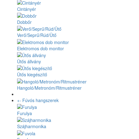
Cintányér
Dobbőr
Verő/Seprű/Rúd/Ütő
Elektromos dob monitor
Ütős állvány
Ütős kiegészítő
Hangoló/Metronóm/Ritmustréner
+
-
Fúvós hangszerek
Furulya
Szájharmonika