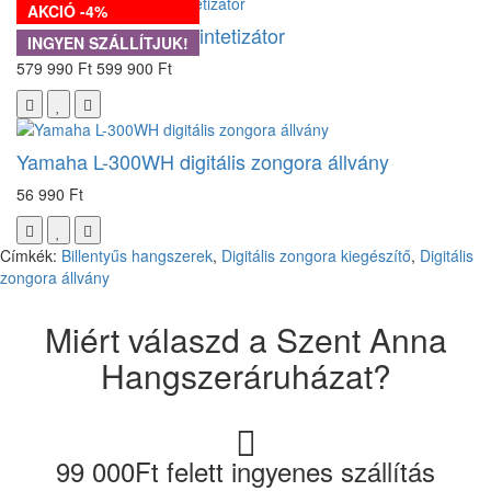
AKCIÓ -4%
Yamaha MODX6+ szintetizátor
INGYEN SZÁLLÍTJUK!
579 990 Ft
599 900 Ft
Yamaha L-300WH digitális zongora állvány
56 990 Ft
Címkék:
Billentyűs hangszerek
,
Digitális zongora kiegészítő
,
Digitális
zongora állvány
Miért válaszd a Szent Anna
Hangszeráruházat?
99 000Ft felett ingyenes szállítás