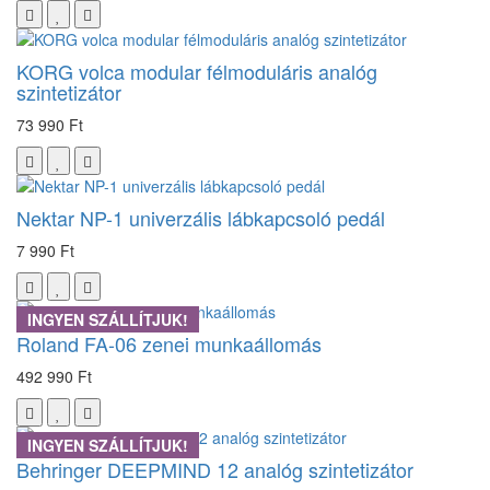
KORG volca modular félmoduláris analóg
szintetizátor
73 990 Ft
Nektar NP-1 univerzális lábkapcsoló pedál
7 990 Ft
INGYEN SZÁLLÍTJUK!
Roland FA-06 zenei munkaállomás
492 990 Ft
INGYEN SZÁLLÍTJUK!
Behringer DEEPMIND 12 analóg szintetizátor