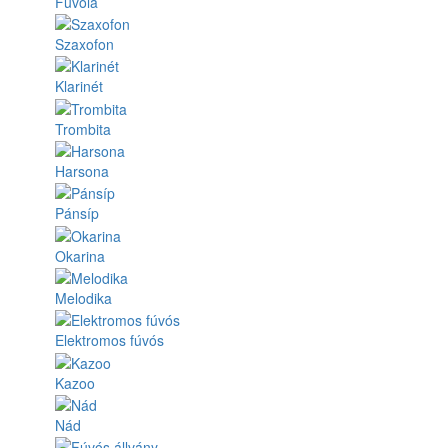
Fuvola
Szaxofon
Klarinét
Trombita
Harsona
Pánsíp
Okarina
Melodika
Elektromos fúvós
Kazoo
Nád