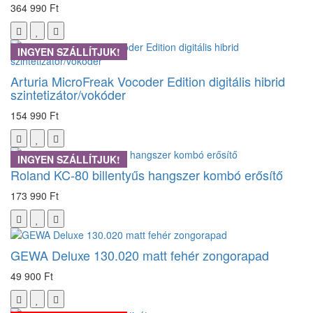
364 990 Ft
INGYEN SZÁLLÍTJUK!
Arturia MicroFreak Vocoder Edition digitális hibrid
szintetizátor/vokóder
154 990 Ft
INGYEN SZÁLLÍTJUK!
Roland KC-80 billentyűs hangszer kombó erősítő
173 990 Ft
GEWA Deluxe 130.020 matt fehér zongorapad
49 900 Ft