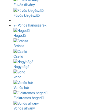
Fúvós állvány
Fúvós kiegészítő
+
-
Vonós hangszerek
Hegedű
Brácsa
Cselló
Nagybőgő
Vonó
Vonós húr
Elektromos hegedű
Vonós állvány