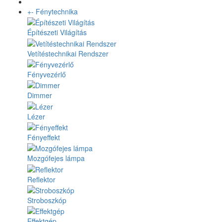
+
-
Fénytechnika
Építészeti Világítás
Vetítéstechnikai Rendszer
Fényvezérlő
Dimmer
Lézer
Fényeffekt
Mozgófejes lámpa
Reflektor
Stroboszkóp
Effektgép