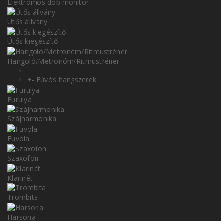
Elektromos dob monitor
Ütős állvány
Ütős kiegészítő
Hangoló/Metronóm/Ritmustréner
+
-
Fúvós hangszerek
Furulya
Szájharmonika
Fuvola
Szaxofon
Klarinét
Trombita
Harsona