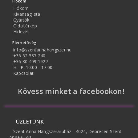
Fiókom
Fiókom
Kívánságlista
Gyártók
Oldaltérkép
Hírlevél
Elérhetőség
info@szentannahangszer.hu
+36 52 537 240
+36 30 409 1927
H - P: 10:00 - 17:00
Kapcsolat
Kövess minket a facebookon!
ÜZLETÜNK
Szent Anna Hangszeráruház - 4024, Debrecen Szent
Anna u. 43.