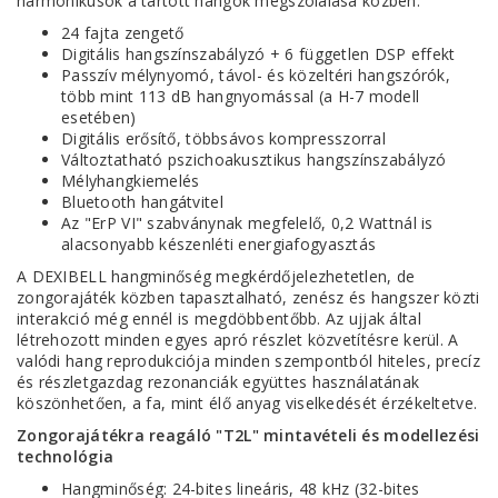
harmonikusok a tartott hangok megszólalása közben.
24 fajta zengető
Digitális hangszínszabályzó + 6 független DSP effekt
Passzív mélynyomó, távol- és közeltéri hangszórók,
több mint 113 dB hangnyomással (a H-7 modell
esetében)
Digitális erősítő, többsávos kompresszorral
Változtatható pszichoakusztikus hangszínszabályzó
Mélyhangkiemelés
Bluetooth hangátvitel
Az "ErP VI" szabványnak megfelelő, 0,2 Wattnál is
alacsonyabb készenléti energiafogyasztás
A DEXIBELL hangminőség megkérdőjelezhetetlen, de
zongorajáték közben tapasztalható, zenész és hangszer közti
interakció még ennél is megdöbbentőbb. Az ujjak által
létrehozott minden egyes apró részlet közvetítésre kerül. A
valódi hang reprodukciója minden szempontból hiteles, precíz
és részletgazdag rezonanciák együttes használatának
köszönhetően, a fa, mint élő anyag viselkedését érzékeltetve.
Zongorajátékra reagáló "T2L" mintavételi és modellezési
technológia
Hangminőség: 24-bites lineáris, 48 kHz (32-bites