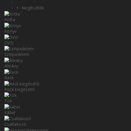
+
-
Kiegészítők
Kotta
Könyv
DVD
Színpadelem
Állvány
Rack
Rack kiegészítő
Tok
Kábel
Csatlakozó