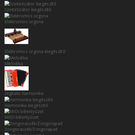
Szintetizátor kiegészítő
Elektromos orgona
Elektromos orgona kiegészítő
Melodika
Digitális harmonika
Harmonika kiegészítő
MIDI billentyűzet
Zongoraszék/Zongorapad