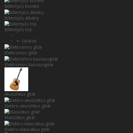
Billentyűs kombó
Billentyűs állvány
Billentyűs tok
+
-
Gitárok
Elektromos gitár
Elektromos basszusgitár
Akusztikus gitár
Elektro-akusztikus gitár
Klasszikus gitár
Elektro-klasszikus gitár