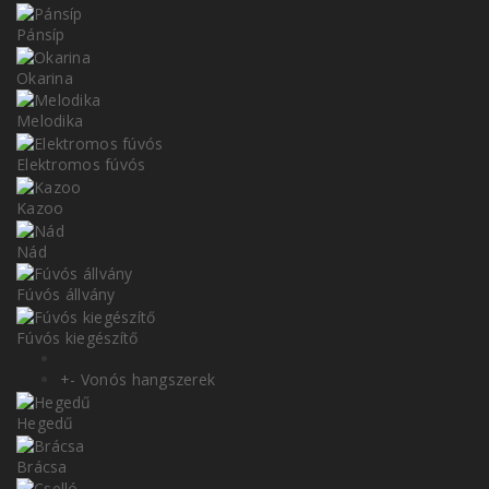
Pánsíp
Okarina
Melodika
Elektromos fúvós
Kazoo
Nád
Fúvós állvány
Fúvós kiegészítő
+
-
Vonós hangszerek
Hegedű
Brácsa