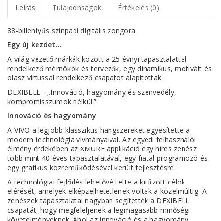
Leírás
Tulajdonságok
Értékelés (0)
88-billentyűs színpadi digitális zongora.
Egy új kezdet...
A világ vezető márkák között a 25 évnyi tapasztalattal
rendelkező mérnökök és tervezők, egy dinamikus, motivált és
olasz virtussal rendelkező csapatot alapítottak.
DEXIBELL - „Innováció, hagyomány és szenvedély,
kompromisszumok nélkül.”
Innováció és hagyomány
A VIVO a legjobb klasszikus hangszereket egyesítette a
modern technológia vívmányaival. Az egyedi felhasználói
élmény érdekében az XMURE applikáció egy híres zenész
több mint 40 éves tapasztalatával, egy fiatal programozó és
egy grafikus közreműködésével került fejlesztésre.
A technológiai fejlődés lehetővé tette a kitűzött célok
elérését, amelyek elképzelhetetlenek voltak a közelmúltig. A
zenészek tapasztalatai nagyban segítették a DEXIBELL
csapatát, hogy megfeleljenek a legmagasabb minőségi
követelményeknek. Ahol az innováció és a hagyomány