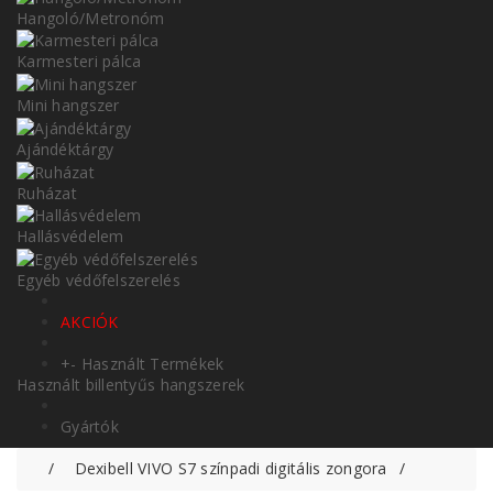
Hangoló/Metronóm
Karmesteri pálca
Mini hangszer
Ajándéktárgy
Ruházat
Hallásvédelem
Egyéb védőfelszerelés
AKCIÓK
+
-
Használt Termékek
Használt billentyűs hangszerek
Gyártók
Dexibell VIVO S7 színpadi digitális zongora