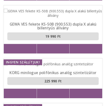
GEWA VE5 fekete KS-50B (900.553) dupla X alakú
billentyűs állvány
19 990 Ft
INGYEN SZÁLLÍTJUK!
KORG minilogue polifónikus analóg szintetizátor
225 990 Ft