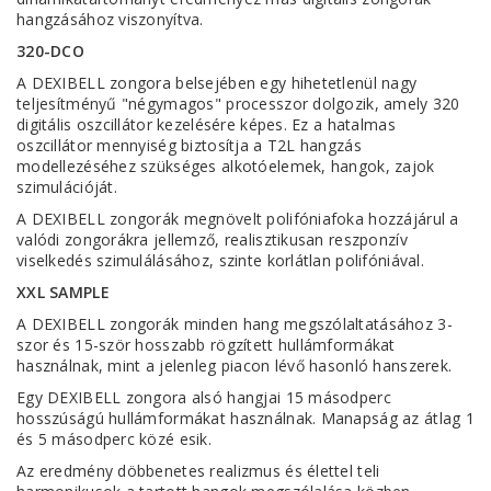
hangzásához viszonyítva.
320-DCO
A DEXIBELL zongora belsejében egy hihetetlenül nagy
teljesítményű "négymagos" processzor dolgozik, amely 320
digitális oszcillátor kezelésére képes. Ez a hatalmas
oszcillátor mennyiség biztosítja a T2L hangzás
modellezéséhez szükséges alkotóelemek, hangok, zajok
szimulációját.
A DEXIBELL zongorák megnövelt polifóniafoka hozzájárul a
valódi zongorákra jellemző, realisztikusan reszponzív
viselkedés szimulálásához, szinte korlátlan polifóniával.
XXL SAMPLE
A DEXIBELL zongorák minden hang megszólaltatásához 3-
szor és 15-ször hosszabb rögzített hullámformákat
használnak, mint a jelenleg piacon lévő hasonló hanszerek.
Egy DEXIBELL zongora alsó hangjai 15 másodperc
hosszúságú hullámformákat használnak. Manapság az átlag 1
és 5 másodperc közé esik.
Az eredmény döbbenetes realizmus és élettel teli