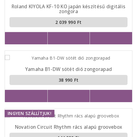
Roland KIYOLA KF-10 KO japán készítésű digitális
zongora
2 039 990 Ft
Yamaha B1-DW sötét dió zongorapad
38 990 Ft
INGYEN SZÁLLÍTJUK!
Novation Circuit Rhythm rács alapú groovebox