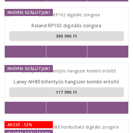
INGYEN SZÁLLÍTJUK!
Roland RP102 digitális zongora
399 990 Ft
INGYEN SZÁLLÍTJUK!
Laney AH80 billentyűs hangszer kombó erősítő
117 990 Ft
AKCIÓ -12%