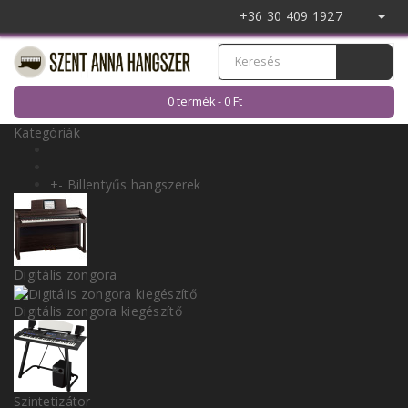
+36 30 409 1927
0 termék - 0 Ft
Kategóriák
+
-
Billentyűs hangszerek
Digitális zongora
Digitális zongora kiegészítő
Szintetizátor