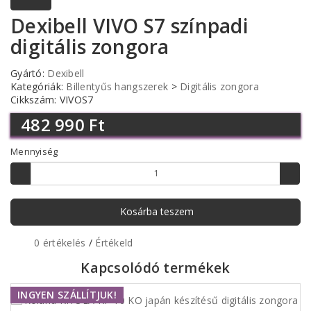
Dexibell VIVO S7 színpadi
digitális zongora
Gyártó:
Dexibell
Kategóriák:
Billentyűs hangszerek
>
Digitális zongora
Cikkszám: VIVOS7
482 990 Ft
Mennyiség
Kosárba teszem
0 értékelés
/
Értékeld
Kapcsolódó termékek
INGYEN SZÁLLÍTJUK!