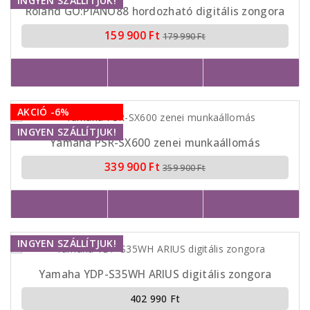
INGYEN SZÁLLÍTJUK!
Roland GO:PIANO88 hordozható digitális zongora
159 900 Ft
179 990 Ft
AKCIÓ -6%
INGYEN SZÁLLÍTJUK!
Yamaha PSR-SX600 zenei munkaállomás
339 900 Ft
359 900 Ft
INGYEN SZÁLLÍTJUK!
Yamaha YDP-S35WH ARIUS digitális zongora
402 990 Ft