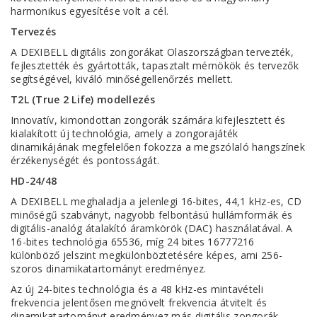
harmonikus egyesítése volt a cél.
Tervezés
A DEXIBELL digitális zongorákat Olaszországban tervezték,
fejlesztették és gyártották, tapasztalt mérnökök és tervezők
segítségével, kiváló minőségellenőrzés mellett.
T2L (True 2 Life) modellezés
Innovatív, kimondottan zongorák számára kifejlesztett és
kialakított új technológia, amely a zongorajáték
dinamikájának megfelelően fokozza a megszólaló hangszínek
érzékenységét és pontosságát.
HD-24/48
A DEXIBELL meghaladja a jelenlegi 16-bites, 44,1 kHz-es, CD
minőségű szabványt, nagyobb felbontású hullámformák és
digitális-analóg átalakító áramkörök (DAC) használatával. A
16-bites technológia 65536, míg 24 bites 16777216
különböző jelszint megkülönböztetésére képes, ami 256-
szoros dinamikatartományt eredményez.
Az új 24-bites technológia és a 48 kHz-es mintavételi
frekvencia jelentősen megnövelt frekvencia átvitelt és
dinamikatartományt eredményez más digitális zongorák