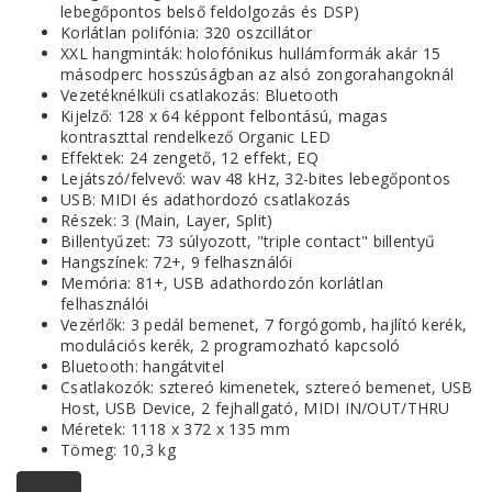
lebegőpontos belső feldolgozás és DSP)
Korlátlan polifónia: 320 oszcillátor
XXL hangminták: holofónikus hullámformák akár 15
másodperc hosszúságban az alsó zongorahangoknál
Vezetéknélküli csatlakozás: Bluetooth
Kijelző: 128 x 64 képpont felbontású, magas
kontraszttal rendelkező Organic LED
Effektek: 24 zengető, 12 effekt, EQ
Lejátszó/felvevő: wav 48 kHz, 32-bites lebegőpontos
USB: MIDI és adathordozó csatlakozás
Részek: 3 (Main, Layer, Split)
Billentyűzet: 73 súlyozott, "triple contact" billentyű
Hangszínek: 72+, 9 felhasználói
Memória: 81+, USB adathordozón korlátlan
felhasználói
Vezérlők: 3 pedál bemenet, 7 forgógomb, hajlító kerék,
modulációs kerék, 2 programozható kapcsoló
Bluetooth: hangátvitel
Csatlakozók: sztereó kimenetek, sztereó bemenet, USB
Host, USB Device, 2 fejhallgató, MIDI IN/OUT/THRU
Méretek: 1118 x 372 x 135 mm
Tömeg: 10,3 kg