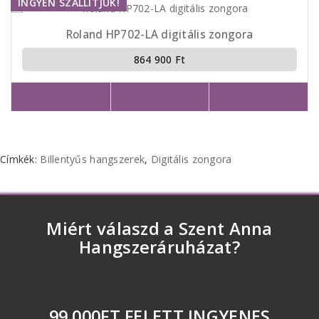
INGYEN SZÁLLÍTJUK!
Roland HP702-LA digitális zongora
864 900 Ft
Címkék:
Billentyűs hangszerek
,
Digitális zongora
Miért válaszd a Szent Anna
Hangszeráruházat?
99 000FT FELETT INGYENES