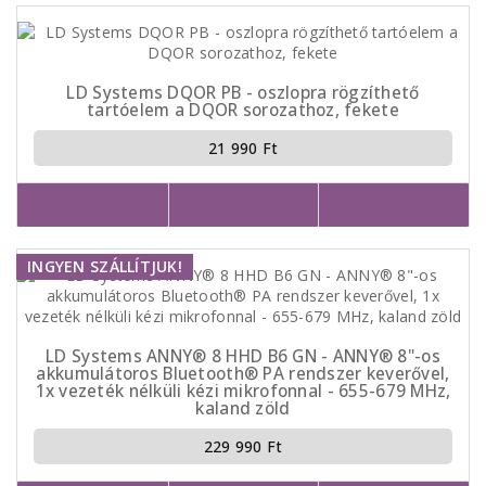
LD Systems DQOR PB - oszlopra rögzíthető
tartóelem a DQOR sorozathoz, fekete
21 990 Ft
INGYEN SZÁLLÍTJUK!
LD Systems ANNY® 8 HHD B6 GN - ANNY® 8"-os
akkumulátoros Bluetooth® PA rendszer keverővel,
1x vezeték nélküli kézi mikrofonnal - 655-679 MHz,
kaland zöld
229 990 Ft