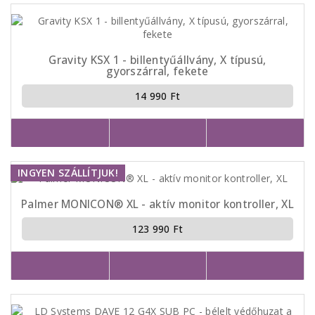
Gravity KSX 1 - billentyűállvány, X típusú,
gyorszárral, fekete
14 990 Ft
INGYEN SZÁLLÍTJUK!
Palmer MONICON® XL - aktív monitor kontroller, XL
123 990 Ft