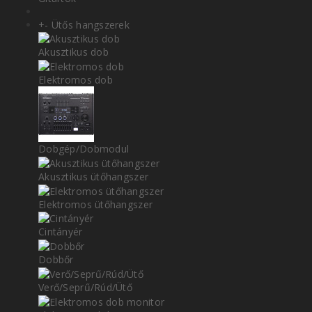
+
-
Ütős hangszerek
Akusztikus dob
Elektromos dob
Dobgép/Dobmodul
Akusztikus ütőhangszer
Elektromos ütőhangszer
Cintányér
Dobbőr
Verő/Seprű/Rúd/Ütő