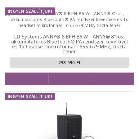
INGYEN SZÁLLÍTJUK!
LD Systems ANNY® 8 BPH B6 W - ANNY® 8"-os,
akkumulátoros Bluetooth® PA rendszer keverővel
és 1x headset mikrofonnal - 655-679 MHz, tiszta
fehér
238 990 Ft
INGYEN SZÁLLÍTJUK!