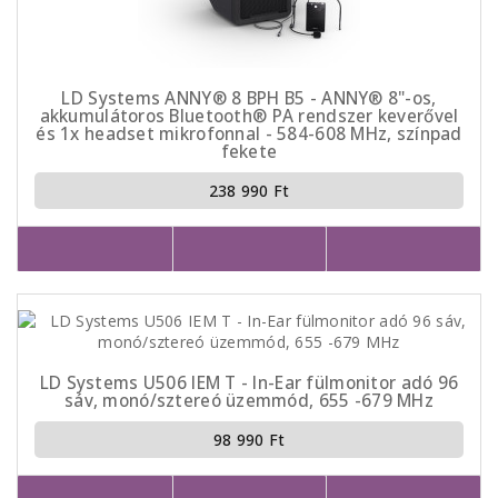
LD Systems ANNY® 8 BPH B5 - ANNY® 8"-os,
akkumulátoros Bluetooth® PA rendszer keverővel
és 1x headset mikrofonnal - 584-608 MHz, színpad
fekete
238 990 Ft
LD Systems U506 IEM T - In-Ear fülmonitor adó 96
sáv, monó/sztereó üzemmód, 655 -679 MHz
98 990 Ft