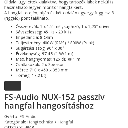
Oldalai úgy lettek kialakítva, hogy tartozék lábak nélkül is
használható legyen monitor hangfalként.
A hangfal tetején, alján és két oldalán egy-egy függesztő
(riggelő) pont található.
Összetevők: 1 x 15” mélysugárzó; 1 x 1,75” driver
Sávszélesség: 45 Hz - 20 kHz
Impedancia: 8 Ohm
Teljesítmény: 400W (RMS) / 800W (Peak)
Sugárzási szög: 90° x 30°
Érzékenység: 97 dB (1 W/1 m)
Max. hangnyomás: 126 dB @ 1 m
Csatlakozók: 2 x Speakon
Méret: 710 x 450 x 350 mm
Tömeg: 17,2 kg
FS-Audio NUX-152 passzív
hangfal hangosításhoz
Gyártó:
FS-Audio
Kategóriák:
Hangtechnika
>
Hangfal
Cikkszám: 4848