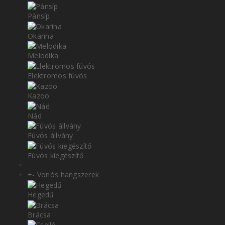
Pánsíp
Okarina
Melodika
Elektromos fúvós
Kazoo
Nád
Fúvós állvány
Fúvós kiegészítő
+
-
Vonós hangszerek
Hegedű
Brácsa