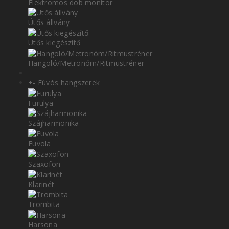
Elektromos dob monitor
Ütős állvány
Ütős kiegészítő
Hangoló/Metronóm/Ritmustréner
+
-
Fúvós hangszerek
Furulya
Szájharmonika
Fuvola
Szaxofon
Klarinét
Trombita
Harsona