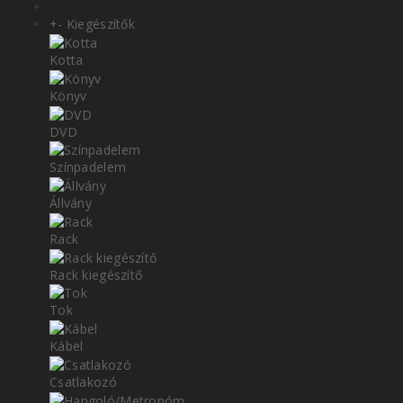
+
-
Kiegészítők
Kotta
Könyv
DVD
Színpadelem
Állvány
Rack
Rack kiegészítő
Tok
Kábel
Csatlakozó