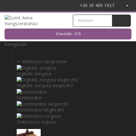
+36 30 409 1927
0 termék - 0 Ft
Kategóriák
+
-
Billentyűs hangszerek
Digitális zongora
Digitális zongora kiegészítő
Szintetizátor
Szintetizátor kiegészítő
Elektromos orgona