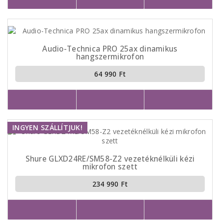
Audio-Technica PRO 25ax dinamikus
hangszermikrofon
64 990 Ft
INGYEN SZÁLLÍTJUK!
Shure GLXD24RE/SM58-Z2 vezetéknélküli kézi
mikrofon szett
234 990 Ft