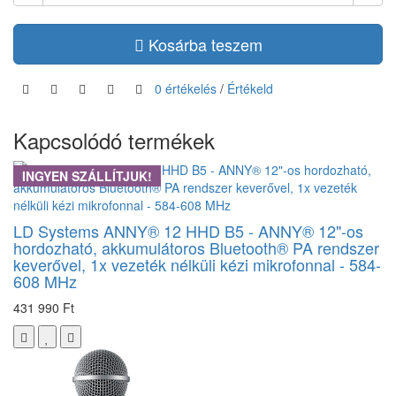
Kosárba teszem
0 értékelés
/
Értékeld
Kapcsolódó termékek
INGYEN SZÁLLÍTJUK!
LD Systems ANNY® 12 HHD B5 - ANNY® 12"-os
hordozható, akkumulátoros Bluetooth® PA rendszer
keverővel, 1x vezeték nélküli kézi mikrofonnal - 584-
608 MHz
431 990 Ft