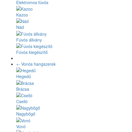
Elektromos fúvós
Kazoo
Nád
Fúvós állvány
Fúvós kiegészítő
+
-
Vonós hangszerek
Hegedű
Brácsa
Cselló
Nagybőgő
Vonó