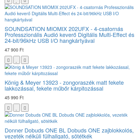
SOUNDSATION MIOMIX 202UFX - 4-csatornás
Professzionális Audió keverő Digitális Multi-Effect és
24-bit/96kHz USB I/O hangkártyával
47 900 Ft
König & Meyer 13923 - zongoraszék matt fekete
lakkozással, fekete műbőr kárpitozással
45 990 Ft
Donner Dobuds ONE BL Dobuds ONE zajblokkolós,
vezeték nélküli fülhallgató, sötétkék