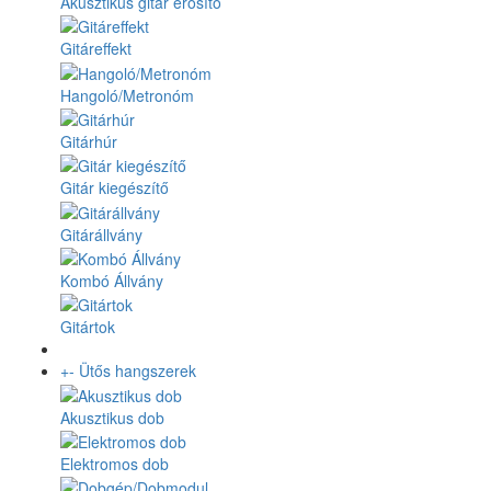
Akusztikus gitár erősítő
Gitáreffekt
Hangoló/Metronóm
Gitárhúr
Gitár kiegészítő
Gitárállvány
Kombó Állvány
Gitártok
+
-
Ütős hangszerek
Akusztikus dob
Elektromos dob