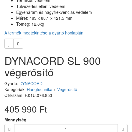
Termikus védelem
Túlvezérlés elleni védelem
Egyenáram és nagyfrekvenciás védelem
Méret: 483 x 88,1 x 421,5 mm
Tömeg: 12,6kg
A termék megtekintése a gyártó honlapján
DYNACORD SL 900
végerősítő
Gyártó:
DYNACORD
Kategóriák:
Hangtechnika
>
Végerősítő
Cikkszám: F.01U.076.853
405 990 Ft
Mennyiség