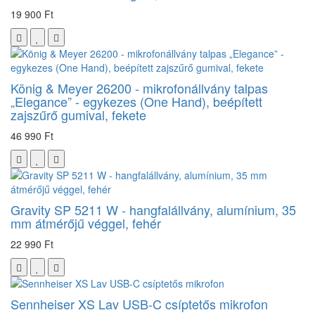
19 900 Ft
König & Meyer 26200 - mikrofonállvány talpas
„Elegance” - egykezes (One Hand), beépített
zajszűrő gumival, fekete
46 990 Ft
Gravity SP 5211 W - hangfalállvány, alumínium, 35
mm átmérőjű véggel, fehér
22 990 Ft
Sennheiser XS Lav USB-C csíptetős mikrofon