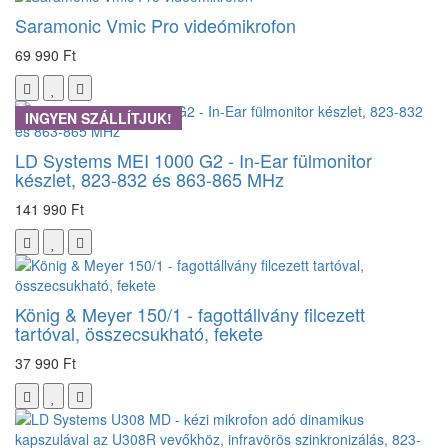
Saramonic Vmic Pro videómikrofon
69 990 Ft
INGYEN SZÁLLÍTJUK!
LD Systems MEI 1000 G2 - In-Ear fülmonitor
készlet, 823-832 és 863-865 MHz
141 990 Ft
König & Meyer 150/1 - fagottállvány filcezett
tartóval, összecsukható, fekete
37 990 Ft