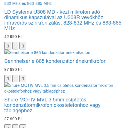
LD Systems U308 MD - kézi mikrofon adó
dinamikus kapszulával az U308R vevőkhöz,
infravörös szinkronizálás, 823-832 MHz és 863-865
MHz
42 990 Ft
Sennheiser e 865 kondenzátor énekmikrofon
97 990 Ft
Shure MOTIV MVL-3.5mm csíptetős
kondenzátormikrofon okostelefonhoz vagy
táblagéphez
27 990 Ft