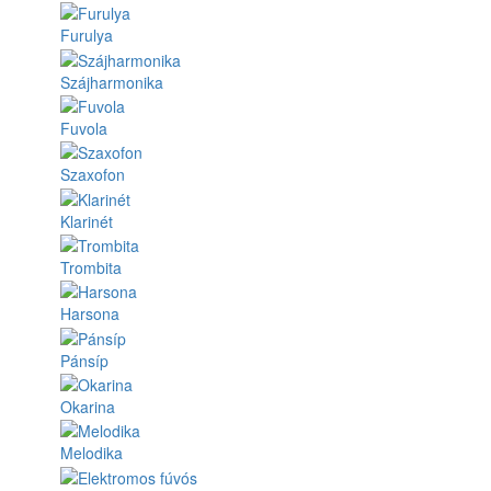
Furulya
Szájharmonika
Fuvola
Szaxofon
Klarinét
Trombita
Harsona
Pánsíp
Okarina
Melodika