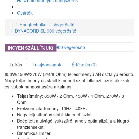
Használt billentyűs hangszerek
Gyártók
Hangtechnika
Végerősítő
DYNACORD SL 900 végerősítő
INGYEN SZÁLLÍTJUK!
Leírás
Tulajdonságok
Értékelés (0)
650W/450W/270W (2/4/8 Ohm) teljesítményű AB osztályú erősítő.
Nagy teljesítmény és stabil kimeneti színt jellemzi, ezért diszkók
és klubok hangosítására alkalmas.
Teljesítmény: 650W / 2 Ohm, 450W / 4 Ohm, 270W / 8
Ohm
Frekvenciatartomány: 10Hz - 40kHz
Nagy teljesítmény stabil kimeneti szint
Beépített alulvágó lyukszűrő, amely optimalizálja a kiugró
tranzienseket.
Dinamikus limiter