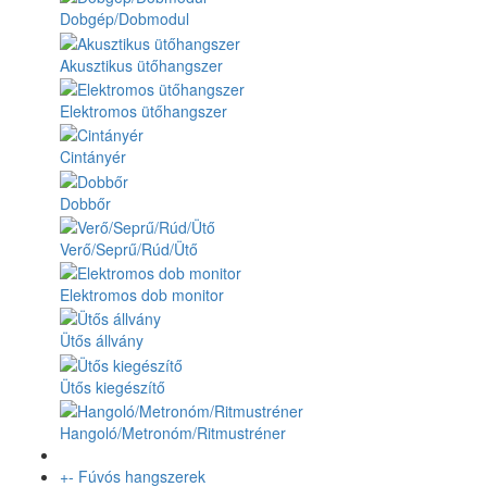
Dobgép/Dobmodul
Akusztikus ütőhangszer
Elektromos ütőhangszer
Cintányér
Dobbőr
Verő/Seprű/Rúd/Ütő
Elektromos dob monitor
Ütős állvány
Ütős kiegészítő
Hangoló/Metronóm/Ritmustréner
+
-
Fúvós hangszerek