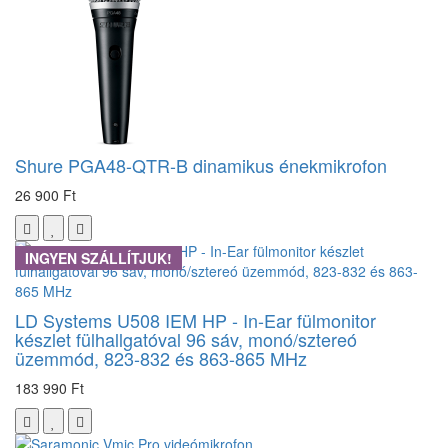
Shure PGA48-QTR-B dinamikus énekmikrofon
26 900 Ft
INGYEN SZÁLLÍTJUK!
LD Systems U508 IEM HP - In-Ear fülmonitor
készlet fülhallgatóval 96 sáv, monó/sztereó
üzemmód, 823-832 és 863-865 MHz
183 990 Ft