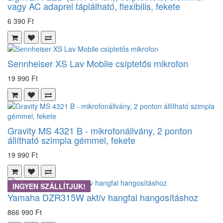
vagy AC adaprel táplálható, flexibilis, fekete
6 390 Ft
Sennheiser XS Lav Mobile csíptetős mikrofon
19 990 Ft
Gravity MS 4321 B - mikrofonállvány, 2 ponton
állítható szimpla gémmel, fekete
19 990 Ft
INGYEN SZÁLLÍTJUK!
Yamaha DZR315W aktív hangfal hangosításhoz
866 990 Ft