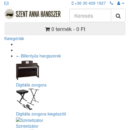
+36 30 409 1927
0 termék - 0 Ft
Kategóriák
+
-
Billentyűs hangszerek
Digitális zongora
Digitális zongora kiegészítő
Szintetizátor