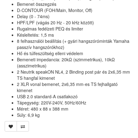
Bemenet összegzés
D-CONTOUR (FOH/Main, Monitor, Off)
Delay (0 - 74ms)
HPF/LPF (vágás 20 Hz - 20 kHz között)
Rugalmas fedélzeti PEQ és limiter
Késleltetés: 1,5 ms
8 felhasználói beállítás (+ gyári hangszóróminták Yamaha
passzív hangszórókhoz)
Hő és túlfeszültség elleni védelem
Bemeneti impedancia: 20kΩ (szimmetrikus), 10kΩ
(asszimetrikus)
2 Neutrik speakON NL4, 2 Binding post pár és 2x6,35 mm
TS hangfal kimenet
2 XLR vonal bemenet, 2x6,35 mm-es TS fejhallgató
kimenet
USB 2.0 standard-A csatlakozó
Tápegység: 220V-240V, 50Hz/60Hz
Méret: 480 x 88 x 388 mm
Súly: 6,9 kg