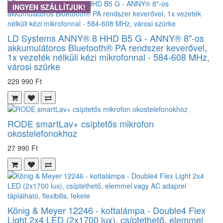
INGYEN SZÁLLÍTJUK!
LD Systems ANNY® 8 HHD B5 G - ANNY® 8"-os
akkumulátoros Bluetooth® PA rendszer keverővel,
1x vezeték nélküli kézi mikrofonnal - 584-608 MHz,
városi szürke
229 990 Ft
RODE smartLav+ csíptetős mikrofon
okostelefonokhoz
27 990 Ft
König & Meyer 12246 - kottalámpa - Double4 Flex
Light 2x4 LED (2x1700 lux), csíptethető, elemmel