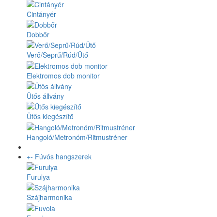
Cintányér
Dobbőr
Verő/Seprű/Rúd/Ütő
Elektromos dob monitor
Ütős állvány
Ütős kiegészítő
Hangoló/Metronóm/Ritmustréner
+
-
Fúvós hangszerek
Furulya
Szájharmonika