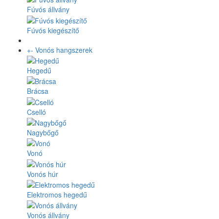
Fúvós állvány
Fúvós kiegészítő
+
-
Vonós hangszerek
Hegedű
Brácsa
Cselló
Nagybőgő
Vonó
Vonós húr
Elektromos hegedű
Vonós állvány