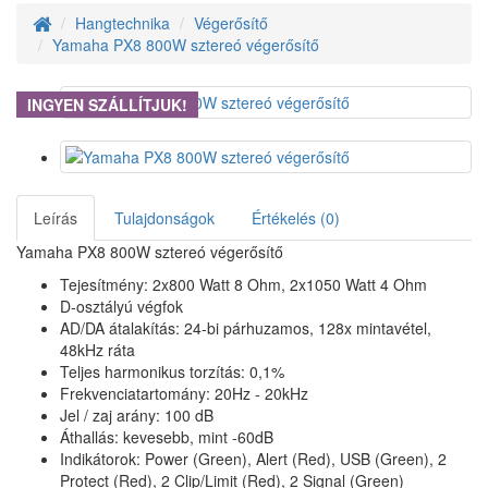
Hangtechnika
Végerősítő
Yamaha PX8 800W sztereó végerősítő
INGYEN SZÁLLÍTJUK!
Leírás
Tulajdonságok
Értékelés (0)
Yamaha PX8 800W sztereó végerősítő
Tejesítmény: 2x800 Watt 8 Ohm, 2x1050 Watt 4 Ohm
D-osztályú végfok
AD/DA átalakítás: 24-bi párhuzamos, 128x mintavétel,
48kHz ráta
Teljes harmonikus torzítás: 0,1%
Frekvenciatartomány: 20Hz - 20kHz
Jel / zaj arány: 100 dB
Áthallás: kevesebb, mint -60dB
Indikátorok: Power (Green), Alert (Red), USB (Green), 2
Protect (Red), 2 Clip/Limit (Red), 2 Signal (Green)