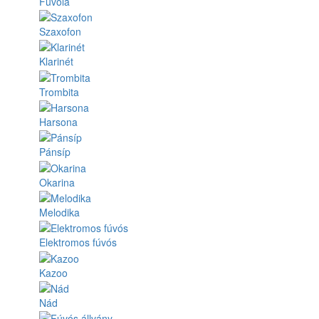
Fuvola
Szaxofon
Klarinét
Trombita
Harsona
Pánsíp
Okarina
Melodika
Elektromos fúvós
Kazoo
Nád