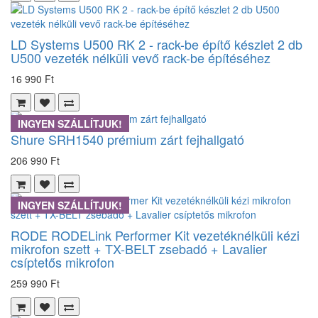
LD Systems U500 RK 2 - rack-be építő készlet 2 db
U500 vezeték nélküli vevő rack-be építéséhez
16 990 Ft
INGYEN SZÁLLÍTJUK!
Shure SRH1540 prémium zárt fejhallgató
206 990 Ft
INGYEN SZÁLLÍTJUK!
RODE RODELink Performer Kit vezetéknélküli kézi
mikrofon szett + TX-BELT zsebadó + Lavalier
csíptetős mikrofon
259 990 Ft