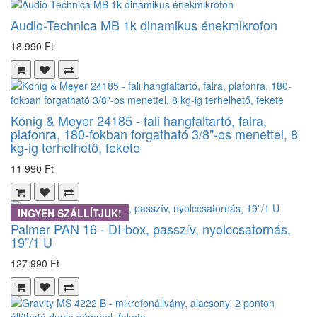
Audio-Technica MB 1k dinamikus énekmikrofon
18 990 Ft
König & Meyer 24185 - fali hangfaltartó, falra,
plafonra, 180-fokban forgatható 3/8"-os menettel, 8
kg-ig terhelhető, fekete
11 990 Ft
INGYEN SZÁLLÍTJUK!
Palmer PAN 16 - DI-box, passzív, nyolccsatornás,
19”/1 U
127 990 Ft