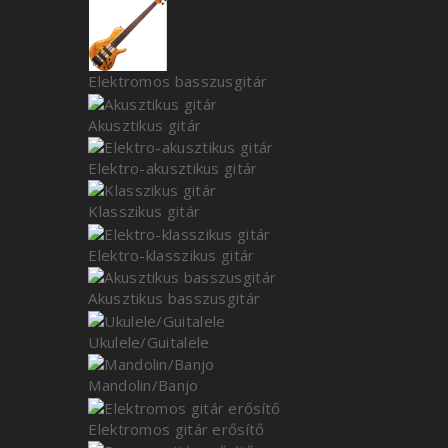
Elektromos basszusgitár
Akusztikus gitár
Elektro-akusztikus gitár
Klasszikus gitár
Elektro-klasszikus gitár
Akusztikus basszusgitár
Ukulele/Guitalele
Mandolin/Banjo
Elektromos gitár erősítő