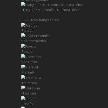
Hangoló/Metronóm/Ritmustréner
+
-
Fúvós hangszerek
Furulya
Szájharmonika
Fuvola
Szaxofon
Klarinét
Trombita
Harsona
Pánsíp