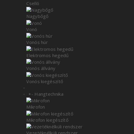
Cselló
Nagybőgő
Vonó
Vonós húr
Elektromos hegedű
Vonós állvány
Vonós kiegészítő
+
-
Hangtechnika
Mikrofon
Mikrofon kiegészítő
Vezetéknélküli rendszer