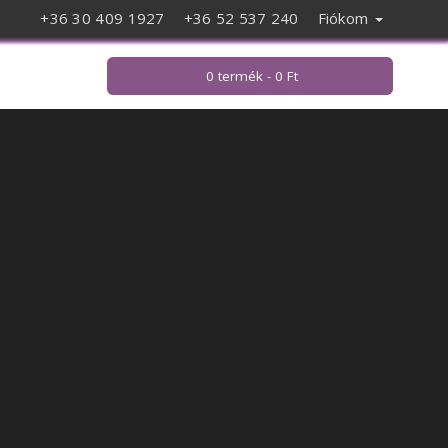
+36 30 409 1927
+36 52 537 240
Fiókom
0 termék - 0 Ft