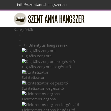
info@szentannahangszer.hu
Kategóriák
+
-
Billentyűs hangszerek
Digitális zongora
Digitális zongora kiegészítő
Szintetizátor
Szintetizátor kiegészítő
Elektromos orgona
Elektromos orgona kiegészítő