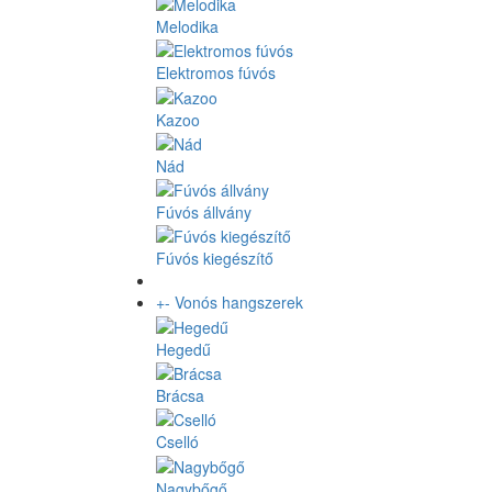
Melodika
Elektromos fúvós
Kazoo
Nád
Fúvós állvány
Fúvós kiegészítő
+
-
Vonós hangszerek
Hegedű
Brácsa
Cselló
Nagybőgő