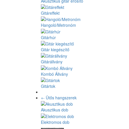
Akusztikus gitár erősítő
Gitáreffekt
Hangoló/Metronóm
Gitárhúr
Gitár kiegészítő
Gitárállvány
Kombó Állvány
Gitártok
+
-
Ütős hangszerek
Akusztikus dob
Elektromos dob