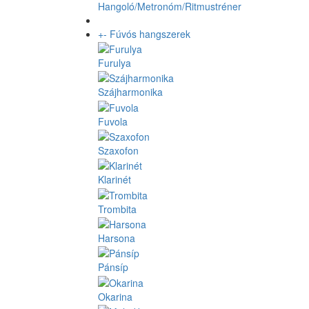
Hangoló/Metronóm/Ritmustréner
+
-
Fúvós hangszerek
Furulya
Szájharmonika
Fuvola
Szaxofon
Klarinét
Trombita
Harsona
Pánsíp
Okarina