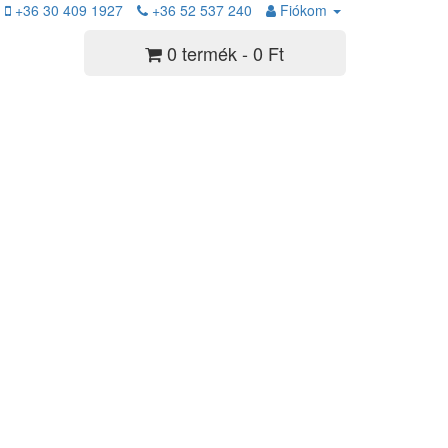
+36 30 409 1927
+36 52 537 240
Fiókom
0 termék - 0 Ft