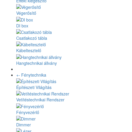
Effekt kiegészítő
Végerősítő
DI box
Csatlakozó tábla
Kábeltesztelő
Hangtechnikai állvány
+
-
Fénytechnika
Építészeti Világítás
Vetítéstechnikai Rendszer
Fényvezérlő
Dimmer