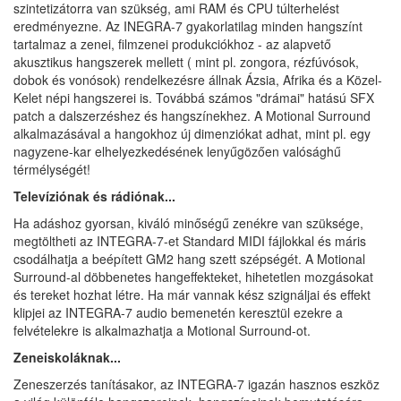
szintetizátorra van szükség, ami RAM és CPU túlterhelést
eredményezne. Az INEGRA-7 gyakorlatilag minden hangszínt
tartalmaz a zenei, filmzenei produkciókhoz - az alapvető
akusztikus hangszerek mellett ( mint pl. zongora, rézfúvósok,
dobok és vonósok) rendelkezésre állnak Ázsia, Afrika és a Közel-
Kelet népi hangszerei is. Továbbá számos "drámai" hatású SFX
patch a dalszerzéshez és hangszínekhez. A Motional Surround
alkalmazásával a hangokhoz új dimenziókat adhat, mint pl. egy
nagyzene-kar elhelyezkedésének lenyűgözően valósághű
térmélységét!
Televíziónak és rádiónak...
Ha adáshoz gyorsan, kiváló minőségű zenékre van szüksége,
megtöltheti az INTEGRA-7-et Standard MIDI fájlokkal és máris
csodálhatja a beépített GM2 hang szett szépségét. A Motional
Surround-al döbbenetes hangeffekteket, hihetetlen mozgásokat
és tereket hozhat létre. Ha már vannak kész szignáljai és effekt
klipjei az INTEGRA-7 audio bemenetén keresztül ezekre a
felvételekre is alkalmazhatja a Motional Surround-ot.
Zeneiskoláknak...
Zeneszerzés tanításakor, az INTEGRA-7 igazán hasznos eszköz