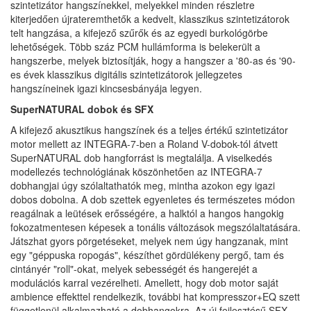
szintetizátor hangszínekkel, melyekkel minden részletre
kiterjedően újrateremthetők a kedvelt, klasszikus szintetizátorok
telt hangzása, a kifejező szűrők és az egyedi burkológörbe
lehetőségek. Több száz PCM hullámforma is belekerült a
hangszerbe, melyek biztosítják, hogy a hangszer a '80-as és '90-
es évek klasszikus digitális szintetizátorok jellegzetes
hangszíneinek igazi kincsesbányája legyen.
SuperNATURAL dobok és SFX
A kifejező akusztikus hangszínek és a teljes értékű szintetizátor
motor mellett az INTEGRA-7-ben a Roland V-dobok-tól átvett
SuperNATURAL dob hangforrást is megtalálja. A viselkedés
modellezés technológiának köszönhetően az INTEGRA-7
dobhangjai úgy szólaltathatók meg, mintha azokon egy igazi
dobos dobolna. A dob szettek egyenletes és természetes módon
reagálnak a leütések erősségére, a halktól a hangos hangokig
fokozatmentesen képesek a tonális változások megszólaltatására.
Játszhat gyors pörgetéseket, melyek nem úgy hangzanak, mint
egy "géppuska ropogás", készíthet gördülékeny pergő, tam és
cintányér "roll"-okat, melyek sebességét és hangerejét a
modulációs karral vezérelheti. Amellett, hogy dob motor saját
ambience effekttel rendelkezik, további hat kompresszor+EQ szett
függetlenül alkalmazható a dobhangokra. Az új fejlesztésű SFX