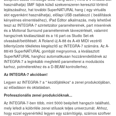
használhatja) SMF fájlok külső szekvenszeren keresztül történő
lejátszásához, hat további SuperNATURAL hang ( egy virtuális
slot egyenként használhatja), előlapi USB csatlakozó ( beállítások
kényelmes elmentéséhez), iPad Editor alkalmazás, mely lehetővé
teszi az INTEGRA-7 szintetizátor paramétereinek, part mixerének
és a Motional Surround paramétereinek távvezérlését, valamint
hangszínek kiválasztását és a 16 part-os Studio Set-ek
olvasását/betöltését. A Roland új A-88 és A-49 MIDI vezérlő
billentyűzete tökéletes kiegészítő az INTEGRA-7 számára. Az A-
88/49 SuperNATURAL gombját megnyomva, a kiválasztott
SuperNATURAL hanghoz automatikusan hozzárendelődnek az
INTEGRA-7 a leginkább megfelelő paraméterei a modulációs
karhoz, potméterekhez és a D-BEAM kontrollerhez.
Az INTEGRA-7 akcióban!
Legyen az INTEGRA-7 a " kezdőjátékos" a zenei produkciójában,
az előadáson és oktatásban.
Professzionális zenei produkcióknak...
Az INTEGRA-7-ben több, mint 5000 beépített hangszín található,
mely lefedi a különféle zenei stílusok teljes univerzumát. Ahhoz,
hogy ezzel egyenértékű legyen egy számítógép, számos szoftver