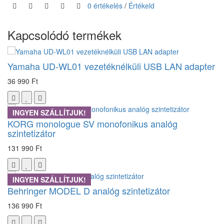
0 értékelés
/
Értékeld
Kapcsolódó termékek
Yamaha UD-WL01 vezetéknélküli USB LAN adapter
36 990 Ft
INGYEN SZÁLLÍTJUK!
KORG monologue SV monofonikus analóg
szintetizátor
131 990 Ft
INGYEN SZÁLLÍTJUK!
Behringer MODEL D analóg szintetizátor
136 990 Ft