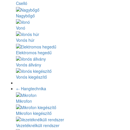
Cselló
Nagybőgő
Vonó
Vonós húr
Elektromos hegedű
Vonós állvány
Vonós kiegészítő
+
-
Hangtechnika
Mikrofon
Mikrofon kiegészítő
Vezetéknélküli rendszer