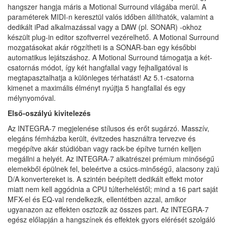
hangszer hangja máris a Motional Surround világába merül. A
paraméterek MIDI-n keresztül valós időben állíthatók, valamint a
dedikált iPad alkalmazással vagy a DAW (pl. SONAR) -okhoz
készült plug-in editor szoftverrel vezérelhető. A Motional Surround
mozgatásokat akár rögzítheti is a SONAR-ban egy későbbi
automatikus lejátszáshoz. A Motional Surround támogatja a két-
csatornás módot, így két hangfallal vagy fejhallgatóval is
megtapasztalhatja a különleges térhatást! Az 5.1-csatorna
kimenet a maximális élményt nyújtja 5 hangfallal és egy
mélynyomóval.
Első-oszályú kivitelezés
Az INTEGRA-7 megjelenése stílusos és erőt sugárzó. Masszív,
elegáns fémházba került, évitzedes használtra tervezve és
megépítve akár stúdióban vagy rack-be építve turnén kelljen
megállni a helyét. Az INTEGRA-7 alkatrészei prémium minőségű
elemekből épülnek fel, beleértve a csúcs-minőségű, alacsony zajú
D/A konvertereket is. A szintén beépített dedikált effekt motor
miatt nem kell aggódnia a CPU túlterheléstől; mind a 16 part saját
MFX-el és EQ-val rendelkezik, ellentétben azzal, amikor
ugyanazon az effekten osztozik az összes part. Az INTEGRA-7
egész előlapján a hangszínek és effektek gyors elérését szolgáló