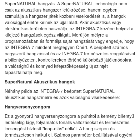
SuperNATURAL hangzás. A SuperNATURAL technológia nem
csak az akusztikus hangszer letükrözése, hanem egyben
szimulálja a hangszer játék közbeni viselkedését is, a hangok
valósággal életre kelnek az ujjai alatt. Akár akusztikus vagy
elektronikus területen használja, az INTEGRA-7 kezébe helyezi a
kifejező hangzások egész világát. Merüljön mélyre a
programozásban és formálja saját hangzását vagy engedje, hogy
az INTEGRA-7 mindent megtegyen Önért. A beépített számos
nagyszerű hangzással és az INEGRA-7 természetes reagálásával
a billentyűzeten, kontrollereken történő különböző játékmódokra,
a valósághű és könnyed kifejezőképesség új szintjét
tapasztalhatja meg.
SuperNatural Akusztikus hangok
Néhány példa az INTEGRA-7 beépített SuperNATURAL
akusztikus hangszíneire és azok valósághű viselkedésére:
Hangversenyzongora
Ez a gyönyörű hangversenyzongora a puhától a kemény billentyű
leütésekig lágy, folyamatos tonális változásokat és természetes
lecsengést biztosít "loop-olás" nélkül. A hang szépen és
természetesen halkul el. Számos paraméter beállításával egyéni