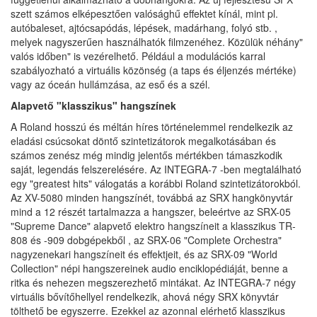
szett számos elképesztően valósághű effektet kínál, mint pl.
autóbaleset, ajtócsapódás, lépések, madárhang, folyó stb. ,
melyek nagyszerűen használhatók filmzenéhez. Közülük néhány"
valós időben" is vezérelhető. Például a modulációs karral
szabályozható a virtuális közönség (a taps és éljenzés mértéke)
vagy az óceán hullámzása, az eső és a szél.
Alapvető "klasszikus" hangszínek
A Roland hosszú és méltán híres történelemmel rendelkezik az
eladási csúcsokat döntő szintetizátorok megalkotásában és
számos zenész még mindig jelentős mértékben támaszkodik
saját, legendás felszerelésére. Az INTEGRA-7 -ben megtalálható
egy "greatest hits" válogatás a korábbi Roland szintetizátorokból.
Az XV-5080 minden hangszínét, továbbá az SRX hangkönyvtár
mind a 12 részét tartalmazza a hangszer, beleértve az SRX-05
"Supreme Dance" alapvető elektro hangszíneit a klasszikus TR-
808 és -909 dobgépekből , az SRX-06 "Complete Orchestra"
nagyzenekari hangszíneit és effektjeit, és az SRX-09 "World
Collection" népi hangszereinek audio enciklopédiáját, benne a
ritka és nehezen megszerezhető mintákat. Az INTEGRA-7 négy
virtuális bővítőhellyel rendelkezik, ahová négy SRX könyvtár
tölthető be egyszerre. Ezekkel az azonnal elérhető klasszikus