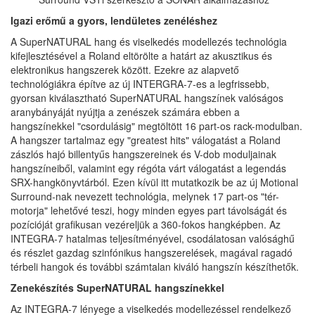
Igazi erőmű a gyors, lendületes zenéléshez
A SuperNATURAL hang és viselkedés modellezés technológia
kifejlesztésével a Roland eltörölte a határt az akusztikus és
elektronikus hangszerek között. Ezekre az alapvető
technológiákra építve az új INTERGRA-7-es a legfrissebb,
gyorsan kiválasztható SuperNATURAL hangszínek valóságos
aranybányáját nyújtja a zenészek számára ebben a
hangszínekkel "csordulásig" megtöltött 16 part-os rack-modulban.
A hangszer tartalmaz egy "greatest hits" válogatást a Roland
zászlós hajó billentyűs hangszereinek és V-dob moduljainak
hangszíneiből, valamint egy régóta várt válogatást a legendás
SRX-hangkönyvtárból. Ezen kívül itt mutatkozik be az új Motional
Surround-nak nevezett technológia, melynek 17 part-os "tér-
motorja" lehetővé teszi, hogy minden egyes part távolságát és
pozícióját grafikusan vezéreljük a 360-fokos hangképben. Az
INTEGRA-7 hatalmas teljesítményével, csodálatosan valósághű
és részlet gazdag szinfónikus hangszerelések, magával ragadó
térbeli hangok és további számtalan kiváló hangszín készíthetők.
Zenekészítés SuperNATURAL hangszínekkel
Az INTEGRA-7 lényege a viselkedés modellezéssel rendelkező