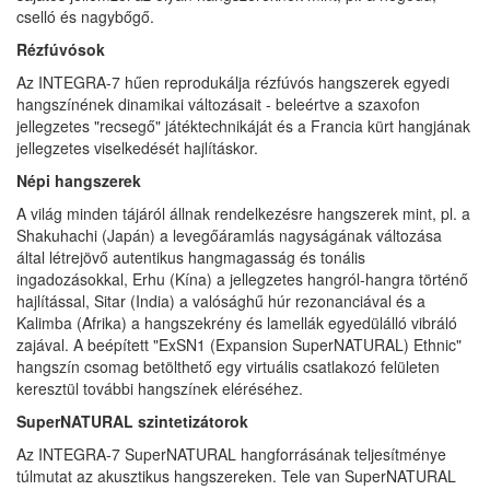
cselló és nagybőgő.
Rézfúvósok
Az INTEGRA-7 hűen reprodukálja rézfúvós hangszerek egyedi
hangszínének dinamikai változásait - beleértve a szaxofon
jellegzetes "recsegő" játéktechnikáját és a Francia kürt hangjának
jellegzetes viselkedését hajlításkor.
Népi hangszerek
A világ minden tájáról állnak rendelkezésre hangszerek mint, pl. a
Shakuhachi (Japán) a levegőáramlás nagyságának változása
által létrejövő autentikus hangmagasság és tonális
ingadozásokkal, Erhu (Kína) a jellegzetes hangról-hangra történő
hajlítással, Sitar (India) a valósághű húr rezonanciával és a
Kalimba (Afrika) a hangszekrény és lamellák egyedülálló vibráló
zajával. A beépített "ExSN1 (Expansion SuperNATURAL) Ethnic"
hangszín csomag betölthető egy virtuális csatlakozó felületen
keresztül további hangszínek eléréséhez.
SuperNATURAL szintetizátorok
Az INTEGRA-7 SuperNATURAL hangforrásának teljesítménye
túlmutat az akusztikus hangszereken. Tele van SuperNATURAL