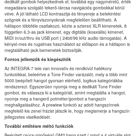
dedikált gombok helyezkednek el; továbbá egy nagyméretű, érték
megadásra szolgáló tekerő-tárcsa navigációs gombokkal körül
véve. A jól látható LCD kontrasztja és fényereje a betekintési
szögnek és a fényviszonyoknak megfelelően beállítható. A
hátlapon többféle csatlakozó, közte a sztereó XLR kimenetek, 8
független 6,3-as jack kimenet, egy digitális (koaxiális) kimenet,
MIDI in/out/thru és USB port ( 24bit/96 kHz audio támogatás). A
kényel-mes és rugalmas használatot az előlapon és a hátlapon is
megtalálható jack bemenetek biztosítják.
Fontos jellemzők és kiegészítők
Az INTEGRA-7 tele van innovatív és rendkívül hatékony
funkciókkal, beleértve a Tone Finder varázslót, mely a több mint
5000 beépített hangot gyorsan elérhető, logikus kategóriákba
rendszerezi. Egyszerűen nyomja meg a dedikált Tone Finder
gombot, és válassza ki a kategóriát, amint megtalálta a hangot,
nyomja meg a hangerő potméter/gombot a hangszín
meghallgatásához. A prewiew funkció az adott hangszínnek
megfelelő kis zenei frázist játszik le, hogy megismerje a hangszín
jellegzetes viselkedését.
További említésre méltó funkciók
Beépített csúcs-minőségű GM2 hang szett ( mind a 4 virtuális slot