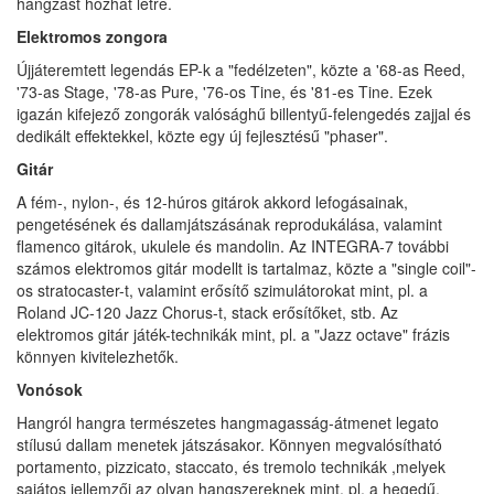
hangzást hozhat létre.
Elektromos zongora
Újjáteremtett legendás EP-k a "fedélzeten", közte a '68-as Reed,
'73-as Stage, '78-as Pure, '76-os Tine, és '81-es Tine. Ezek
igazán kifejező zongorák valósághű billentyű-felengedés zajjal és
dedikált effektekkel, közte egy új fejlesztésű "phaser".
Gitár
A fém-, nylon-, és 12-húros gitárok akkord lefogásainak,
pengetésének és dallamjátszásának reprodukálása, valamint
flamenco gitárok, ukulele és mandolin. Az INTEGRA-7 további
számos elektromos gitár modellt is tartalmaz, közte a "single coil"-
os stratocaster-t, valamint erősítő szimulátorokat mint, pl. a
Roland JC-120 Jazz Chorus-t, stack erősítőket, stb. Az
elektromos gitár játék-technikák mint, pl. a "Jazz octave" frázis
könnyen kivitelezhetők.
Vonósok
Hangról hangra természetes hangmagasság-átmenet legato
stílusú dallam menetek játszásakor. Könnyen megvalósítható
portamento, pizzicato, staccato, és tremolo technikák ,melyek
sajátos jellemzői az olyan hangszereknek mint, pl. a hegedű,