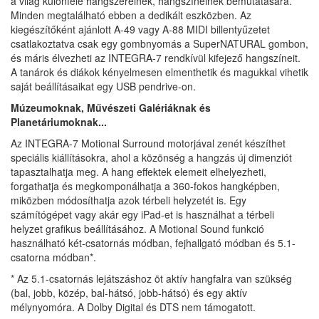
a világ különféle hangszereinek, hangszíneinek bemutatására.
Minden megtalálható ebben a dedikált eszközben. Az
kiegészítőként ajánlott A-49 vagy A-88 MIDI billentyűzetet
csatlakoztatva csak egy gombnyomás a SuperNATURAL gombon,
és máris élvezheti az INTEGRA-7 rendkívül kifejező hangszíneit.
A tanárok és diákok kényelmesen elmenthetik és magukkal vihetik
saját beállításaikat egy USB pendrive-on.
Múzeumoknak, Művészeti Galériáknak és
Planetáriumoknak...
Az INTEGRA-7 Motional Surround motorjával zenét készíthet
speciális kiállításokra, ahol a közönség a hangzás új dimenziót
tapasztalhatja meg. A hang effektek elemeit elhelyezheti,
forgathatja és megkomponálhatja a 360-fokos hangképben,
miközben módosíthatja azok térbeli helyzetét is. Egy
számítógépet vagy akár egy iPad-et is használhat a térbeli
helyzet grafikus beállításához. A Motional Sound funkció
használható két-csatornás módban, fejhallgató módban és 5.1-
csatorna módban*.
* Az 5.1-csatornás lejátszáshoz öt aktív hangfalra van szükség
(bal, jobb, közép, bal-hátsó, jobb-hátsó) és egy aktív
mélynyomóra. A Dolby Digital és DTS nem támogatott.