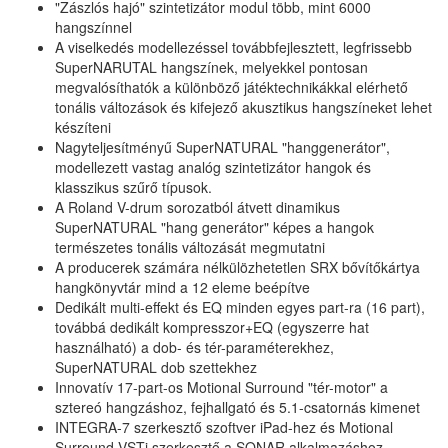
"Zászlós hajó" szintetizátor modul több, mint 6000
hangszínnel
A viselkedés modellezéssel továbbfejlesztett, legfrissebb
SuperNARUTAL hangszínek, melyekkel pontosan
megvalósíthatók a különböző játéktechnikákkal elérhető
tonális változások és kifejező akusztikus hangszíneket lehet
készíteni
Nagyteljesítményű SuperNATURAL "hanggenerátor",
modellezett vastag analóg szintetizátor hangok és
klasszikus szűrő típusok.
A Roland V-drum sorozatból átvett dinamikus
SuperNATURAL "hang generátor" képes a hangok
természetes tonális változását megmutatni
A producerek számára nélkülözhetetlen SRX bővítőkártya
hangkönyvtár mind a 12 eleme beépítve
Dedikált multi-effekt és EQ minden egyes part-ra (16 part),
továbbá dedikált kompresszor+EQ (egyszerre hat
használható) a dob- és tér-paraméterekhez,
SuperNATURAL dob szettekhez
Innovatív 17-part-os Motional Surround "tér-motor" a
sztereó hangzáshoz, fejhallgató és 5.1-csatornás kimenet
INTEGRA-7 szerkesztő szoftver iPad-hez és Motional
Surround VSTi szerkesztő a SONAR alkalmazáshoz