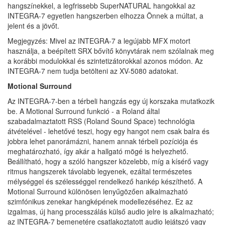
hangszínekkel, a legfrissebb SuperNATURAL hangokkal az
INTEGRA-7 egyetlen hangszerben elhozza Önnek a múltat, a
jelent és a jövőt.
Megjegyzés: Mivel az INTEGRA-7 a legújabb MFX motort
használja, a beépített SRX bővítő könyvtárak nem szólalnak meg
a korábbi modulokkal és szintetizátorokkal azonos módon. Az
INTEGRA-7 nem tudja betölteni az XV-5080 adatokat.
Motional Surround
Az INTEGRA-7-ben a térbeli hangzás egy új korszaka mutatkozik
be. A Motional Surround funkció - a Roland által
szabadalmaztatott RSS (Roland Sound Space) technológia
átvételével - lehetővé teszi, hogy egy hangot nem csak balra és
jobbra lehet panorámázni, hanem annak térbeli pozíciója és
meghatározható, így akár a hallgató mögé is helyezhető.
Beállítható, hogy a szóló hangszer közelebb, míg a kísérő vagy
ritmus hangszerek távolabb legyenek, ezáltal természetes
mélységgel és szélességgel rendelkező hankép készíthető. A
Motional Surround különösen lenyűgözően alkalmazható
szimfónikus zenekar hangképének modellezéséhez. Ez az
izgalmas, új hang processzálás külső audio jelre is alkalmazható;
az INTEGRA-7 bemenetére csatlakoztatott audio lejátszó vagy