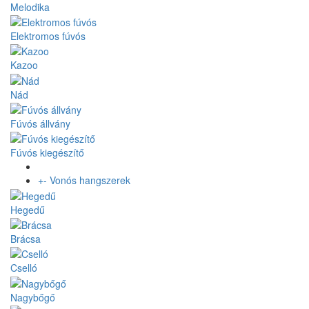
Melodika
Elektromos fúvós
Kazoo
Nád
Fúvós állvány
Fúvós kiegészítő
+
-
Vonós hangszerek
Hegedű
Brácsa
Cselló
Nagybőgő