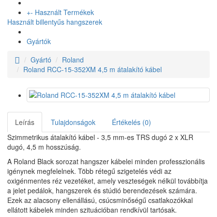
+
-
Használt Termékek
Használt billentyűs hangszerek
Gyártók
Gyártó
Roland
Roland RCC-15-352XM 4,5 m átalakító kábel
Leírás
Tulajdonságok
Értékelés (0)
Szimmetrikus átalakító kábel - 3,5 mm-es TRS dugó 2 x XLR
dugó, 4,5 m hosszúság.
A Roland Black sorozat hangszer kábelei minden professzionális
igénynek megfelelnek. Több rétegű szigetelés védi az
oxigénmentes réz vezetéket, amely veszteségek nélkül továbbítja
a jelet pedálok, hangszerek és stúdió berendezések számára.
Ezek az alacsony ellenállású, csúcsminőségű csatlakozókkal
ellátott kábelek minden szituációban rendkívül tartósak.