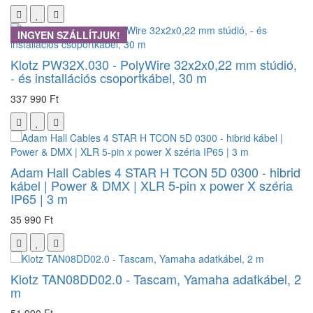
INGYEN SZÁLLÍTJUK!
Klotz PW32X.030 - PolyWire 32x2x0,22 mm stúdió,
- és installációs csoportkábel, 30 m
337 990 Ft
Adam Hall Cables 4 STAR H TCON 5D 0300 - hibrid
kábel | Power & DMX | XLR 5-pin x power X széria
IP65 | 3 m
35 990 Ft
Klotz TAN08DD02.0 - Tascam, Yamaha adatkábel, 2
m
51 990 Ft