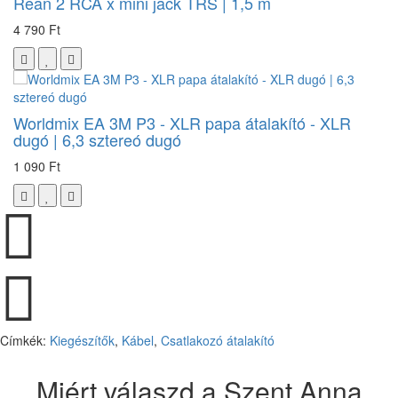
Rean 2 RCA x mini jack TRS | 1,5 m
4 790 Ft
Worldmix EA 3M P3 - XLR papa átalakító - XLR
dugó | 6,3 sztereó dugó
1 090 Ft
Címkék:
Kiegészítők
,
Kábel
,
Csatlakozó átalakító
Miért válaszd a Szent Anna