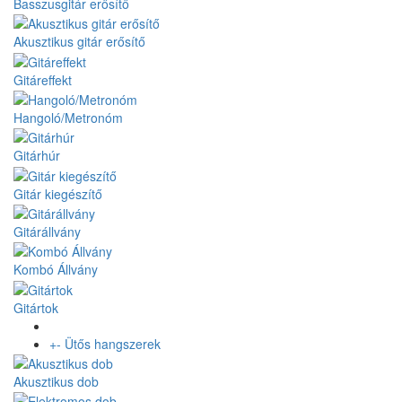
Basszusgitár erősítő
Akusztikus gitár erősítő
Gitáreffekt
Hangoló/Metronóm
Gitárhúr
Gitár kiegészítő
Gitárállvány
Kombó Állvány
Gitártok
+
-
Ütős hangszerek
Akusztikus dob