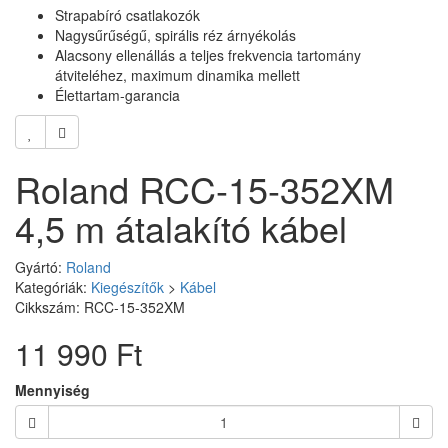
Strapabíró csatlakozók
Nagysűrűségű, spirális réz árnyékolás
Alacsony ellenállás a teljes frekvencia tartomány
átviteléhez, maximum dinamika mellett
Élettartam-garancia
Roland RCC-15-352XM
4,5 m átalakító kábel
Gyártó:
Roland
Kategóriák:
Kiegészítők
>
Kábel
Cikkszám: RCC-15-352XM
11 990 Ft
Mennyiség