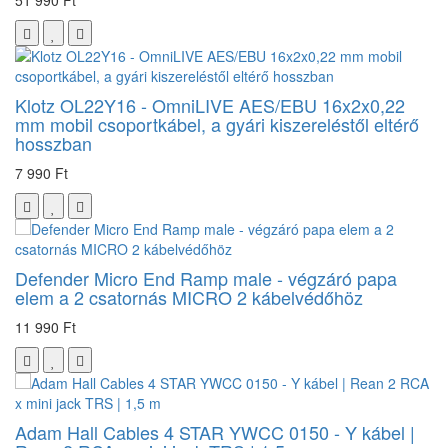
Klotz OL22Y16 - OmniLIVE AES/EBU 16x2x0,22
mm mobil csoportkábel, a gyári kiszereléstől eltérő
hosszban
7 990 Ft
Defender Micro End Ramp male - végzáró papa
elem a 2 csatornás MICRO 2 kábelvédőhöz
11 990 Ft
Adam Hall Cables 4 STAR YWCC 0150 - Y kábel |