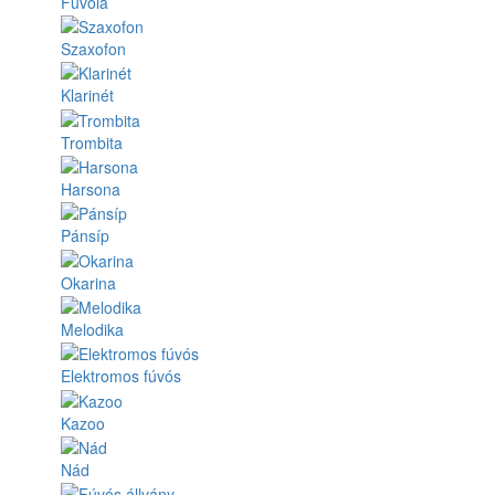
Fuvola
Szaxofon
Klarinét
Trombita
Harsona
Pánsíp
Okarina
Melodika
Elektromos fúvós
Kazoo
Nád