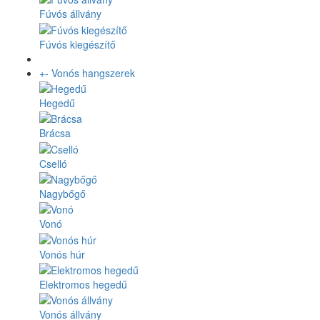
Fúvós állvány
Fúvós kiegészítő
+
-
Vonós hangszerek
Hegedű
Brácsa
Cselló
Nagybőgő
Vonó
Vonós húr
Elektromos hegedű
Vonós állvány