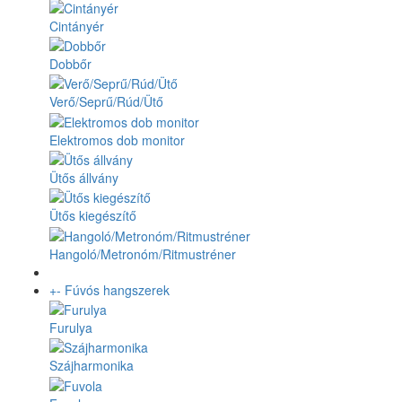
Cintányér
Dobbőr
Verő/Seprű/Rúd/Ütő
Elektromos dob monitor
Ütős állvány
Ütős kiegészítő
Hangoló/Metronóm/Ritmustréner
+
-
Fúvós hangszerek
Furulya
Szájharmonika