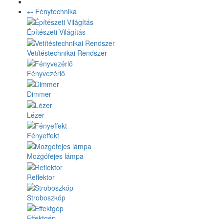
+
-
Fénytechnika
Építészeti Világítás
Vetítéstechnikai Rendszer
Fényvezérlő
Dimmer
Lézer
Fényeffekt
Mozgófejes lámpa
Reflektor
Stroboszkóp
Effektgép