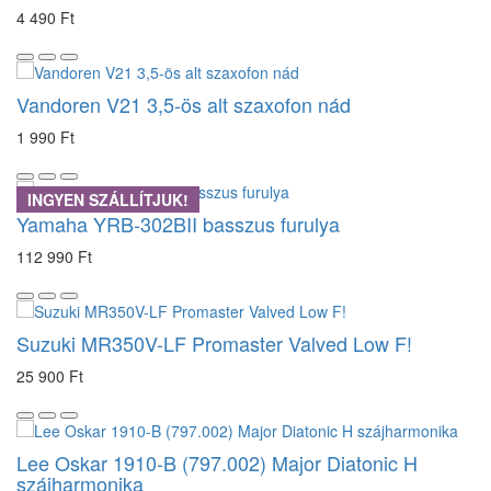
4 490 Ft
Vandoren V21 3,5-ös alt szaxofon nád
1 990 Ft
INGYEN SZÁLLÍTJUK!
Yamaha YRB-302BII basszus furulya
112 990 Ft
Suzuki MR350V-LF Promaster Valved Low F!
25 900 Ft
Lee Oskar 1910-B (797.002) Major Diatonic H
szájharmonika