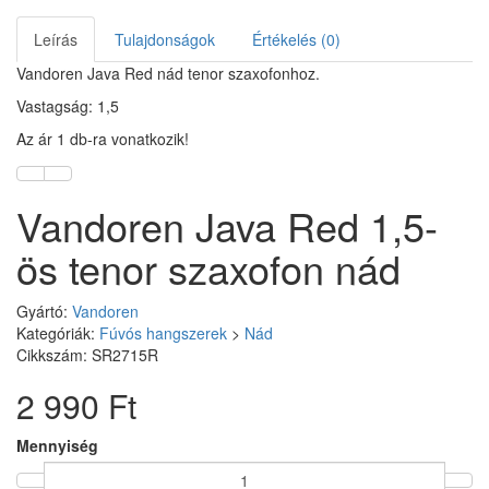
Leírás
Tulajdonságok
Értékelés (0)
Vandoren Java Red nád tenor szaxofonhoz.
Vastagság: 1,5
Az ár 1 db-ra vonatkozik!
Vandoren Java Red 1,5-
ös tenor szaxofon nád
Gyártó:
Vandoren
Kategóriák:
Fúvós hangszerek
>
Nád
Cikkszám: SR2715R
2 990 Ft
Mennyiség