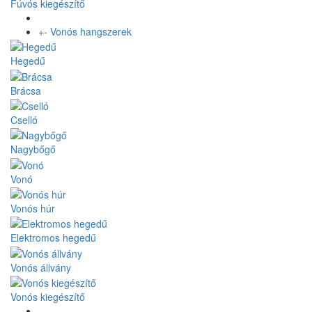
Fúvós kiegészítő
+
-
Vonós hangszerek
Hegedű
Brácsa
Cselló
Nagybőgő
Vonó
Vonós húr
Elektromos hegedű
Vonós állvány
Vonós kiegészítő