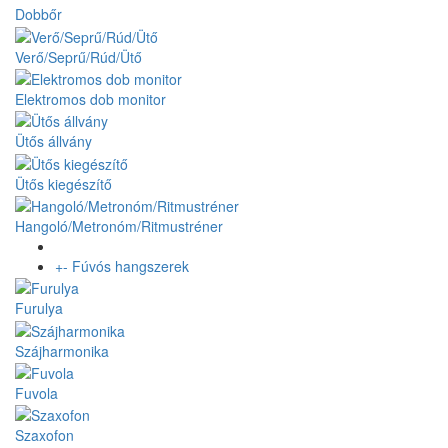
Dobbőr
Verő/Seprű/Rúd/Ütő
Elektromos dob monitor
Ütős állvány
Ütős kiegészítő
Hangoló/Metronóm/Ritmustréner
+
-
Fúvós hangszerek
Furulya
Szájharmonika
Fuvola
Szaxofon