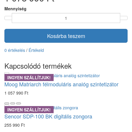
Mennyiség
Kosárba teszem
0 értékelés
/
Értékeld
Kapcsolódó termékek
INGYEN SZÁLLÍTJUK!
Moog Matriarch félmoduláris analóg szintetizátor
1 057 990 Ft
INGYEN SZÁLLÍTJUK!
Sencor SDP-100 BK digitális zongora
255 990 Ft