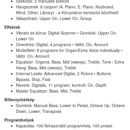
Szekciók: 2 manuális szekció
Hangszerek: 6 csoport (A. Piano, E. Piano, Keyboard,
Wind, Other, Library) - a Könyvtáron keresztül bővíthető
Választható: Upper On, Lower On, Group
Effektek
Vibrato és kórus: Digital Scanner • Gombok: Upper On,
Lower On
Overdrive: Digital, 4 programs • Váltó: On, Amount
Multieffekt: 8 programs for Organ/Extra Voice individually •
Váltó: On, Amount
Equalizer: Orgona: Bass, Mid (sweep), Treble, Tone / Extra
Hang: Bass, Mid (sweep), Treble
Internal Leslie: Advanced Digital, 2 Rotors • Buttons:
Bypass, Stop, Fast
Reverb: Digitális, 11 program, kontroll: On, Depth
Master Equalizer: Bass, Mid, Treble
Billentyűtérkép
Gombok: Manual Bass, Lower to Pedal, Octave Up, Octave
Down, Lower, Transpose
Programhelyek
Kapacitás: 100 flehasználói programhely, 100 preset