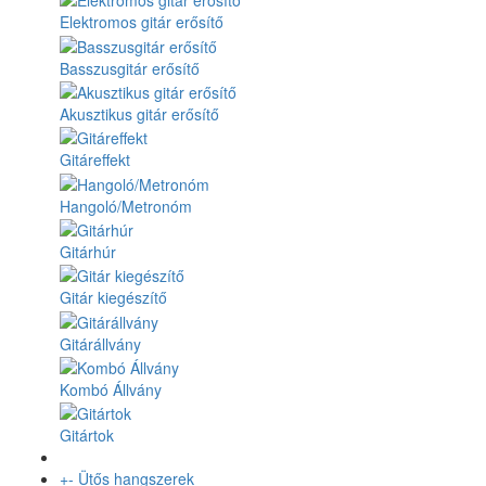
Elektromos gitár erősítő
Basszusgitár erősítő
Akusztikus gitár erősítő
Gitáreffekt
Hangoló/Metronóm
Gitárhúr
Gitár kiegészítő
Gitárállvány
Kombó Állvány
Gitártok
+
-
Ütős hangszerek