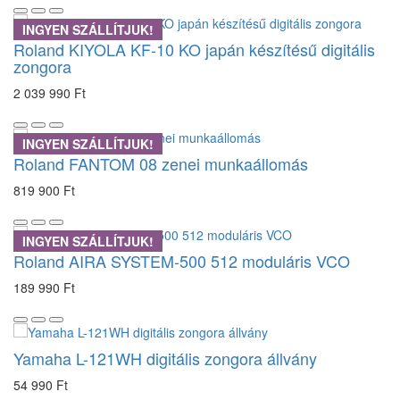
INGYEN SZÁLLÍTJUK!
Roland KIYOLA KF-10 KO japán készítésű digitális
zongora
2 039 990 Ft
INGYEN SZÁLLÍTJUK!
Roland FANTOM 08 zenei munkaállomás
819 900 Ft
INGYEN SZÁLLÍTJUK!
Roland AIRA SYSTEM-500 512 moduláris VCO
189 990 Ft
Yamaha L-121WH digitális zongora állvány
54 990 Ft