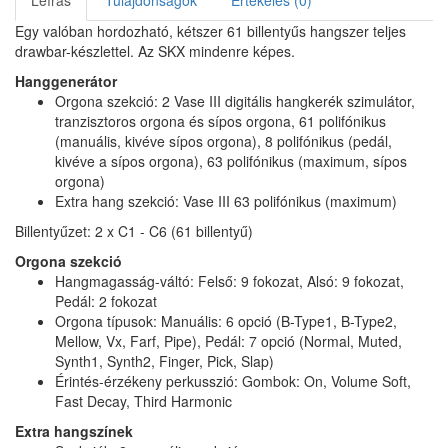
Leírás
Tulajdonságok
Értékelés (0)
Egy valóban hordozható, kétszer 61 billentyűs hangszer teljes
drawbar-készlettel. Az SKX mindenre képes.
Hanggenerátor
Orgona szekció: 2 Vase III digitális hangkerék szimulátor,
tranzisztoros orgona és sípos orgona, 61 polifónikus
(manuális, kivéve sípos orgona), 8 polifónikus (pedál,
kivéve a sípos orgona), 63 polifónikus (maximum, sípos
orgona)
Extra hang szekció: Vase III 63 polifónikus (maximum)
Billentyűzet: 2 x C1 - C6 (61 billentyű)
Orgona szekció
Hangmagasság-váltó: Felső: 9 fokozat, Alsó: 9 fokozat,
Pedál: 2 fokozat
Orgona típusok: Manuális: 6 opció (B-Type1, B-Type2,
Mellow, Vx, Farf, Pipe), Pedál: 7 opció (Normal, Muted,
Synth1, Synth2, Finger, Pick, Slap)
Érintés-érzékeny perkusszió: Gombok: On, Volume Soft,
Fast Decay, Third Harmonic
Extra hangszínek