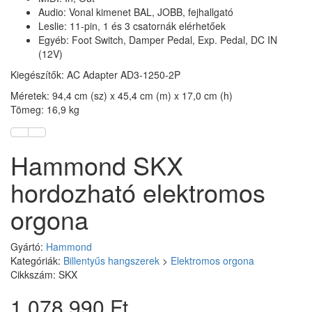
Audio: Vonal kimenet BAL, JOBB, fejhallgató
Leslie: 11-pin, 1 és 3 csatornák elérhetőek
Egyéb: Foot Switch, Damper Pedal, Exp. Pedal, DC IN
(12V)
Kiegészítők: AC Adapter AD3-1250-2P
Méretek: 94,4 cm (sz) x 45,4 cm (m) x 17,0 cm (h)
Tömeg: 16,9 kg
Hammond SKX
hordozható elektromos
orgona
Gyártó:
Hammond
Kategóriák:
Billentyűs hangszerek
>
Elektromos orgona
Cikkszám: SKX
1 078 990 Ft