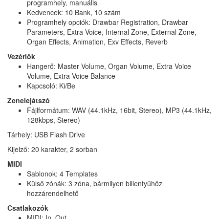
programhely, manuális
Kedvencek: 10 Bank, 10 szám
Programhely opciók: Drawbar Registration, Drawbar
Parameters, Extra Voice, Internal Zone, External Zone,
Organ Effects, Animation, Exv Effects, Reverb
Vezérlők
Hangerő: Master Volume, Organ Volume, Extra Voice
Volume, Extra Voice Balance
Kapcsoló: Ki/Be
Zenelejátszó
Fájlformátum: WAV (44.1kHz, 16bit, Stereo), MP3 (44.1kHz,
128kbps, Stereo)
Tárhely: USB Flash Drive
Kijelző: 20 karakter, 2 sorban
MIDI
Sablonok: 4 Templates
Külső zónák: 3 zóna, bármilyen billentyűhöz
hozzárendelhető
Csatlakozók
MIDI: In, Out