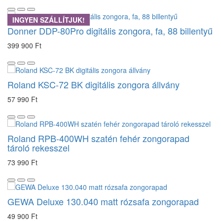
INGYEN SZÁLLÍTJUK!
Donner DDP-80Pro digitális zongora, fa, 88 billentyű
399 900 Ft
Roland KSC-72 BK digitális zongora állvány
57 990 Ft
Roland RPB-400WH szatén fehér zongorapad
tároló rekesszel
73 990 Ft
GEWA Deluxe 130.040 matt rózsafa zongorapad
49 900 Ft