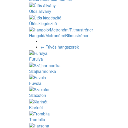
Ütős állvány
Ütős kiegészítő
Hangoló/Metronóm/Ritmustréner
+
-
Fúvós hangszerek
Furulya
Szájharmonika
Fuvola
Szaxofon
Klarinét
Trombita