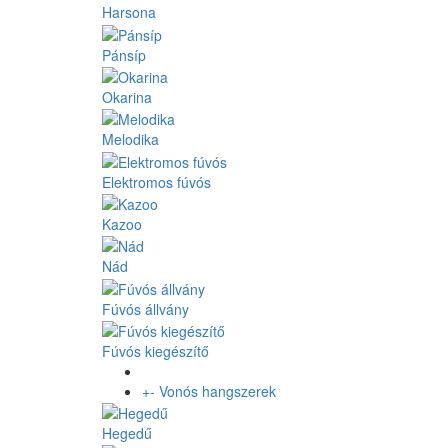
Harsona
Pánsíp
Okarina
Melodika
Elektromos fúvós
Kazoo
Nád
Fúvós állvány
Fúvós kiegészítő
+
-
Vonós hangszerek
Hegedű