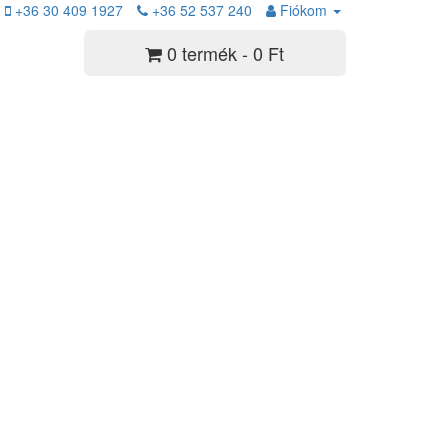
+36 30 409 1927
+36 52 537 240
Fiókom
0 termék - 0 Ft