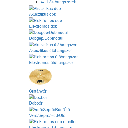
+
-
Ütős hangszerek
Akusztikus dob
Elektromos dob
Dobgép/Dobmodul
Akusztikus ütőhangszer
Elektromos ütőhangszer
Cintányér
Dobbőr
Verő/Seprű/Rúd/Ütő
Elektromos dob monitor